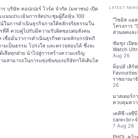
LATEST NEW
าร บริษัท คอปเปอร์ ไวร์ด จำกัด (มหาชน) เปิด
รับคะแนนประเมินการจัดประชุมผู้ถือหุ้น 100
"ไซมิส แอสเ
ณ์ในการดำเนินธุรกิจภายใต้หลักจริยธรรมใน
โครงการ "
่ดี ควบคู่ไปกับมีความรับผิดชอบต่อสังคม
ส่วนลดและส
ทฯ เชื่อมั่นว่าการดำเนินธุรกิจตามหลักบรรษัทภิ
ซัมซุง เปิด
ดความเป็นธรรม โปร่งใส และตรวจสอบได้ ซึ่งจะ
Watch Ultr
่วนได้เสียทุกฝ่าย นำไปสู่การสร้างความเจริญ
Aug 26
ีดความสามารถในการแข่งขันของบริษัทฯให้เติบโต
ท็อปส์ เสิร
Favourites
ราชอาณาจักร
26
มาสเตอร์กา
ควบคุมควา
เคทีซี-เจซี
care<br>จำ
7 Aug 26
PHOL คว้า