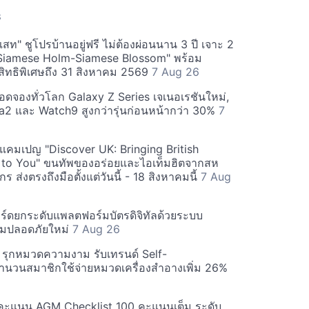
S
สท" ชูโปรบ้านอยู่ฟรี ไม่ต้องผ่อนนาน 3 ปี เจาะ 2
Siamese Holm-Siamese Blossom" พร้อม
ิทธิพิเศษถึง 31 สิงหาคม 2569
7 Aug 26
ยอดจองทั่วโลก Galaxy Z Series เจเนอเรชันใหม่,
a2 และ Watch9 สูงกว่ารุ่นก่อนหน้ากว่า 30%
7
์ฟแคมเปญ "Discover UK: Bringing British
 to You" ขนทัพของอร่อยและไอเท็มฮิตจากสห
 ส่งตรงถึงมือตั้งแต่วันนี้ - 18 สิงหาคมนี้
7 Aug
ร์ดยกระดับแพลตฟอร์มบัตรดิจิทัลด้วยระบบ
มปลอดภัยใหม่
7 Aug 26
บี รุกหมวดความงาม รับเทรนด์ Self-
นวนสมาชิกใช้จ่ายหมวดเครื่องสำอางเพิ่ม 26%
คะแนน AGM Checklist 100 คะแนนเต็ม ระดับ