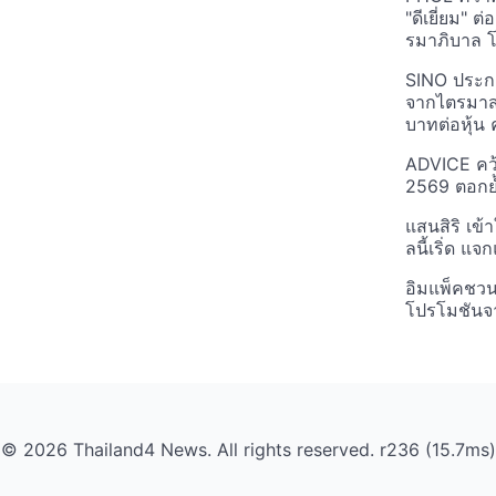
"ดีเยี่ยม" ต
รมาภิบาล โป
SINO ประกา
จากไตรมาสก
บาทต่อหุ้น ค
ADVICE คว้
2569 ตอกย้
แสนสิริ เข้
ลนี้เริ่ด แ
อิมแพ็คชว
โปรโมชันจ
© 2026 Thailand4 News. All rights reserved. r236 (15.7ms)