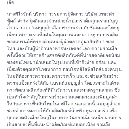
เล็ค
นางพิไรรัตน์ บริหาร กรรมการผู้จัดการ บริษัท เพชรดำ
ฟู้ดส์ จำกัด ผู้ผลิตและจำหน่ายน้ำปลาร้าต้มสุกตราแม่บุญ
ล้ำ กล่าวว่า "แม่บุญล้ำเลือกทำงานร่วมกับซีเล็คและไทยยู
เนี่ยน เพราะเราเชื่อมั่นในคุณภาพและมาตรฐานการผลิต
ของแบรนด์ที่ครองตำแหน่งผู้นำตลาดทูน่าอันดับ 1 ของ
ไทย และเป็นผู้นำด้านอาหารทะเลของโลก ความร่วมมือ
ครั้งนี้ช่วยให้เราสร้างสรรค์ผลิตภัณฑ์ที่นำรสชาติยอดนิยม
ของคนไทยมานำเสนอในรูปแบบที่เข้าถึงง่าย อร่อย และ
เปี่ยมด้วยคุณค่าโภชนาการ ตอบโจทย์ไลฟ์สไตล์ของคนรุ่น
ใหม่ที่ต้องการความสะดวกรวดเร็ว และจะช่วยเสริมสร้าง
ความแข็งแกร่งให้กับ แบรนด์แม่บุญล้ำ โดยเฉพาะในด้าน
การพัฒนาผลิตภัณฑ์ที่มีนวัตกรรมและมาตรฐานสากล ซึ่ง
เป็นหัวใจสำคัญในการสร้างความแตกต่างและเพิ่มมูลค่า
ให้กับอาหารพื้นถิ่นไทยในเวทีโลก นอกจากนี้ แม่บุญล้ำจะ
ช่วยทำการตลาดให้กับผลิตภัณฑ์น้ำพริกทูน่าปลาร้า เพื่อ
บุกตลาดหัวเมืองใหญ่ในภาคตะวันออกเฉียงเหนือ ผ่านการ
เดินสายลงพื้นที่แนะนำผลิตภัณฑ์แบบต่อเนื่อง รวมถึง