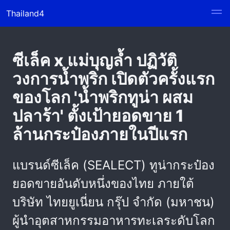
Thailand4
ซีเล็ค x แม่บุญล้ำ ปฏิวัติ
วงการน้ำพริก เปิดตัวครั้งแรก
ของโลก 'น้ำพริกทูน่า ผสม
ปลาร้า' ตั้งเป้ายอดขาย 1
ล้านกระป๋องภายในปีแรก
แบรนด์ซีเล็ค (SEALECT) ทูน่ากระป๋อง
ยอดขายอันดับหนึ่งของไทย ภายใต้
บริษัท ไทยยูเนี่ยน กรุ๊ป จำกัด (มหาชน)
ผู้นำอุตสาหกรรมอาหารทะเลระดับโลก