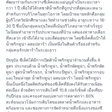
พัฒนาร่วมกันระหว่างซีเล็คและแม่บุญล้ำเป็นระยะเวลา
กว่า 1 ปี เพื่อให้ได้รสชาติน้ำพริกที่ถูกปากที่สุดและเหมาะ
สำหรับการบริโภคในทุกโอกาส โดยเป้าหมายหลักคือกลุ่ม
ผู้บริโภควัยนักศึกษาและวัยทำงานช่วงต้น อายุระหว่าง 18-
30 ปี ซึ่งเป็นกลุ่มคนรุ่นใหม่ที่เน้นบริโภคอาหารสำเร็จรูป
ไม่นิยมทำอาหารรับประทานเองที่บ้าน แต่มองหาทางเลือก
ที่สะดวก เข้าถึงได้ง่าย และดีต่อสุขภาพ โดยซีเล็คตั้งเป้าให้
น้ำพริกทูน่า ผสมปลาร้า เป็นหนึ่งในสินค้าเรือธงสำหรับ
กลุ่มคนรักปลาร้าในระยะยาว
ปัจจุบัน ซีเล็คได้มีการเปิดตัวน้ำพริกทูน่าจำนวนทั้งสิ้น 6
สูตร ประกอบด้วย น้ำพริกทูน่า, น้ำพริกผัดทูน่า, น้ำพริกผัด
ทูน่า สูตรน้ำพริกนรก, น้ำพริกกะปิทูน่า, น้ำพริกทูน่ากรอบ
และใหม่ล่าสุด น้ำพริกทูน่า ผสมปลาร้า โดยน้ำพริกทูน่า
นั้นเป็นหนึ่งในผลิตภัณฑ์ของซีเล็คที่ยังคงได้รับความนิยม
ต่อเนื่อง ด้วยอัตราการเติบโตที่ 10.8 เปอร์เซ็นต์ เมื่อเทียบ
กับปีก่อน และครองส่วนแบ่งทางการตลาดกว่า 60%
สะท้อนแนวโน้มการเติบโตของตลาดน้ำพริกและอาหาร
พร้อมทาน และช่องทางการจัดจำหน่ายที่แข็งแกร่งของซี