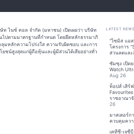
LATEST NEW
ษัท ไนซ์ คอล จำกัด (มหาชน) เปิดเผยว่า บริษัท
เป็นไปตามมาตรฐานที่กำหนด โดยยึดหลักธรรมาภิ
"ไซมิส แอสเ
บคลุมหลักความโปร่งใส ความรับผิดชอบ และการ
โครงการ "
ยชน์สูงสุดแก่ผู้ถือหุ้นและผู้มีส่วนได้เสียอย่างทั่ว
ส่วนลดและส
ซัมซุง เปิด
Watch Ultr
Aug 26
ท็อปส์ เสิร
Favourites
ราชอาณาจักร
26
มาสเตอร์กา
ควบคุมควา
เคทีซี-เจซี