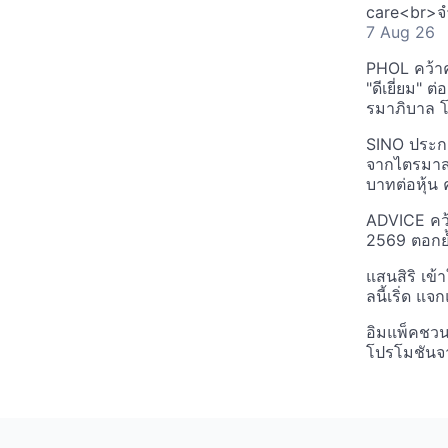
care<br>จำ
7 Aug 26
PHOL คว้า
"ดีเยี่ยม" ต
รมาภิบาล โป
SINO ประกา
จากไตรมาสก
บาทต่อหุ้น ค
ADVICE คว้
2569 ตอกย้
แสนสิริ เข้
ลนี้เริ่ด แ
อิมแพ็คชว
โปรโมชันจ