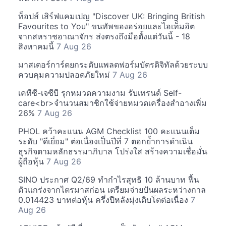
ท็อปส์ เสิร์ฟแคมเปญ "Discover UK: Bringing British
Favourites to You" ขนทัพของอร่อยและไอเท็มฮิต
จากสหราชอาณาจักร ส่งตรงถึงมือตั้งแต่วันนี้ - 18
สิงหาคมนี้
7 Aug 26
มาสเตอร์การ์ดยกระดับแพลตฟอร์มบัตรดิจิทัลด้วยระบบ
ควบคุมความปลอดภัยใหม่
7 Aug 26
เคทีซี-เจซีบี รุกหมวดความงาม รับเทรนด์ Self-
care<br>จำนวนสมาชิกใช้จ่ายหมวดเครื่องสำอางเพิ่ม
26%
7 Aug 26
PHOL คว้าคะแนน AGM Checklist 100 คะแนนเต็ม
ระดับ "ดีเยี่ยม" ต่อเนื่องเป็นปีที่ 7 ตอกย้ำการดำเนิน
ธุรกิจตามหลักธรรมาภิบาล โปร่งใส สร้างความเชื่อมั่น
ผู้ถือหุ้น
7 Aug 26
SINO ประกาศ Q2/69 ทำกำไรสุทธิ 10 ล้านบาท ฟื้น
ตัวแกร่งจากไตรมาสก่อน เตรียมจ่ายปันผลระหว่างกาล
0.014423 บาทต่อหุ้น ครึ่งปีหลังมุ่งเติบโตต่อเนื่อง
7
Aug 26