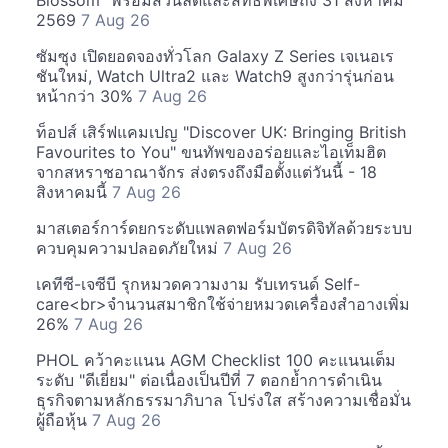
Blossom" พร้อมส่วนลดและสิทธิพิเศษถึง 31 สิงหาคม
2569
7 Aug 26
ซัมซุง เปิดยอดจองทั่วโลก Galaxy Z Series เจเนอเร
ชันใหม่, Watch Ultra2 และ Watch9 สูงกว่ารุ่นก่อน
หน้ากว่า 30%
7 Aug 26
ท็อปส์ เสิร์ฟแคมเปญ "Discover UK: Bringing British
Favourites to You" ขนทัพของอร่อยและไอเท็มฮิต
จากสหราชอาณาจักร ส่งตรงถึงมือตั้งแต่วันนี้ - 18
สิงหาคมนี้
7 Aug 26
มาสเตอร์การ์ดยกระดับแพลตฟอร์มบัตรดิจิทัลด้วยระบบ
ควบคุมความปลอดภัยใหม่
7 Aug 26
เคทีซี-เจซีบี รุกหมวดความงาม รับเทรนด์ Self-
care<br>จำนวนสมาชิกใช้จ่ายหมวดเครื่องสำอางเพิ่ม
26%
7 Aug 26
PHOL คว้าคะแนน AGM Checklist 100 คะแนนเต็ม
ระดับ "ดีเยี่ยม" ต่อเนื่องเป็นปีที่ 7 ตอกย้ำการดำเนิน
ธุรกิจตามหลักธรรมาภิบาล โปร่งใส สร้างความเชื่อมั่น
ผู้ถือหุ้น
7 Aug 26