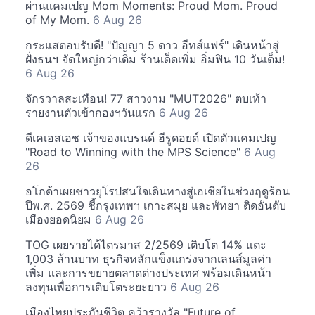
ผ่านแคมเปญ Mom Moments: Proud Mom. Proud
of My Mom.
6 Aug 26
กระแสตอบรับดี! "ปัญญา 5 ดาว อีทส์แฟร์" เดินหน้าสู่
ฝั่งธนฯ จัดใหญ่กว่าเดิม ร้านเด็ดเพิ่ม อิ่มฟิน 10 วันเต็ม!
6 Aug 26
จักรวาลสะเทือน! 77 สาวงาม "MUT2026" ตบเท้า
รายงานตัวเข้ากองฯวันแรก
6 Aug 26
ดีเคเอสเอช เจ้าของแบรนด์ ฮีรูดอยด์ เปิดตัวแคมเปญ
"Road to Winning with the MPS Science"
6 Aug
26
อโกด้าเผยชาวยุโรปสนใจเดินทางสู่เอเชียในช่วงฤดูร้อน
ปีพ.ศ. 2569 ชี้กรุงเทพฯ เกาะสมุย และพัทยา ติดอันดับ
เมืองยอดนิยม
6 Aug 26
TOG เผยรายได้ไตรมาส 2/2569 เติบโต 14% แตะ
1,003 ล้านบาท ธุรกิจหลักแข็งแกร่งจากเลนส์มูลค่า
เพิ่ม และการขยายตลาดต่างประเทศ พร้อมเดินหน้า
ลงทุนเพื่อการเติบโตระยะยาว
6 Aug 26
เมืองไทยประกันชีวิต คว้ารางวัล "Future of