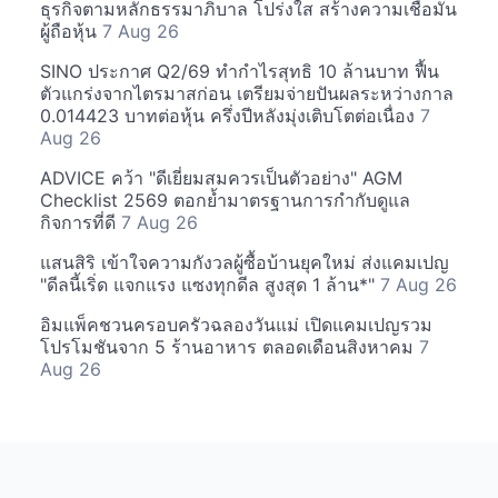
ธุรกิจตามหลักธรรมาภิบาล โปร่งใส สร้างความเชื่อมั่น
ผู้ถือหุ้น
7 Aug 26
SINO ประกาศ Q2/69 ทำกำไรสุทธิ 10 ล้านบาท ฟื้น
ตัวแกร่งจากไตรมาสก่อน เตรียมจ่ายปันผลระหว่างกาล
0.014423 บาทต่อหุ้น ครึ่งปีหลังมุ่งเติบโตต่อเนื่อง
7
Aug 26
ADVICE คว้า "ดีเยี่ยมสมควรเป็นตัวอย่าง" AGM
Checklist 2569 ตอกย้ำมาตรฐานการกำกับดูแล
กิจการที่ดี
7 Aug 26
แสนสิริ เข้าใจความกังวลผู้ซื้อบ้านยุคใหม่ ส่งแคมเปญ
"ดีลนี้เริ่ด แจกแรง แซงทุกดีล สูงสุด 1 ล้าน*"
7 Aug 26
อิมแพ็คชวนครอบครัวฉลองวันแม่ เปิดแคมเปญรวม
โปรโมชันจาก 5 ร้านอาหาร ตลอดเดือนสิงหาคม
7
Aug 26