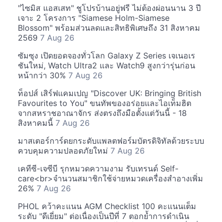
"ไซมิส แอสเสท" ชูโปรบ้านอยู่ฟรี ไม่ต้องผ่อนนาน 3 ปี
เจาะ 2 โครงการ "Siamese Holm-Siamese
Blossom" พร้อมส่วนลดและสิทธิพิเศษถึง 31 สิงหาคม
2569
7 Aug 26
ซัมซุง เปิดยอดจองทั่วโลก Galaxy Z Series เจเนอเร
ชันใหม่, Watch Ultra2 และ Watch9 สูงกว่ารุ่นก่อน
หน้ากว่า 30%
7 Aug 26
ท็อปส์ เสิร์ฟแคมเปญ "Discover UK: Bringing British
Favourites to You" ขนทัพของอร่อยและไอเท็มฮิต
จากสหราชอาณาจักร ส่งตรงถึงมือตั้งแต่วันนี้ - 18
สิงหาคมนี้
7 Aug 26
มาสเตอร์การ์ดยกระดับแพลตฟอร์มบัตรดิจิทัลด้วยระบบ
ควบคุมความปลอดภัยใหม่
7 Aug 26
เคทีซี-เจซีบี รุกหมวดความงาม รับเทรนด์ Self-
care<br>จำนวนสมาชิกใช้จ่ายหมวดเครื่องสำอางเพิ่ม
26%
7 Aug 26
PHOL คว้าคะแนน AGM Checklist 100 คะแนนเต็ม
ระดับ "ดีเยี่ยม" ต่อเนื่องเป็นปีที่ 7 ตอกย้ำการดำเนิน