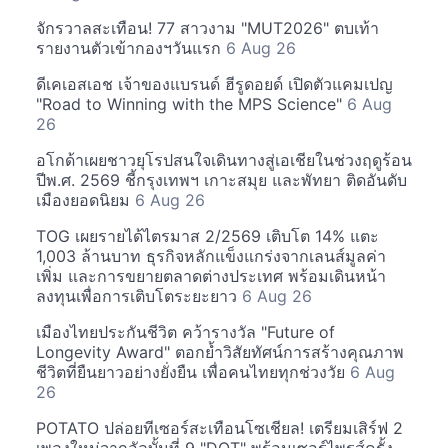
จักรวาลสะเทือน! 77 สาวงาม "MUT2026" ตบเท้า
รายงานตัวเข้ากองฯวันแรก
6 Aug 26
ดีเคเอสเอช เจ้าของแบรนด์ ฮีรูดอยด์ เปิดตัวแคมเปญ
"Road to Winning with the MPS Science"
6 Aug
26
อโกด้าเผยชาวยุโรปสนใจเดินทางสู่เอเชียในช่วงฤดูร้อน
ปีพ.ศ. 2569 ชี้กรุงเทพฯ เกาะสมุย และพัทยา ติดอันดับ
เมืองยอดนิยม
6 Aug 26
TOG เผยรายได้ไตรมาส 2/2569 เติบโต 14% แตะ
1,003 ล้านบาท ธุรกิจหลักแข็งแกร่งจากเลนส์มูลค่า
เพิ่ม และการขยายตลาดต่างประเทศ พร้อมเดินหน้า
ลงทุนเพื่อการเติบโตระยะยาว
6 Aug 26
เมืองไทยประกันชีวิต คว้ารางวัล "Future of
Longevity Award" ตอกย้ำวิสัยทัศน์การสร้างคุณภาพ
ชีวิตที่ยืนยาวอย่างยั่งยืน เพื่อคนไทยทุกช่วงวัย
6 Aug
26
POTATO ปล่อยทีเซอร์สะเทือนโซเชียล! เตรียมเสิร์ฟ 2