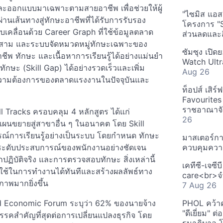
ลึกและออกแบบมาเฉพาะตามสายอาชีพ เพื่อช่วยให้ผู้
"ไซมิส แอสเ
านเส้นทางสู่ทักษะอาชีพที่ได้รับการรับรอง
โครงการ "
ขับเคลื่อนด้วย Career Graph ที่ใช้ข้อมูลตลาด
ส่วนลดและส
่สาม และระบบจัดหมวดหมู่ทักษะเฉพาะของ
ซัมซุง เปิด
ชีพ ทักษะ และเนื้อหาการเรียนรู้ได้อย่างแม่นยำ
Watch Ultr
กษะ (Skill Gap) ได้อย่างรวดเร็วและเพิ่ม
Aug 26
วามต้องการของตลาดแรงงานในปัจจุบันและ
ท็อปส์ เสิร
Favourites
ราชอาณาจักร
kill Tracks ครอบคลุม 4 หลักสูตร ได้แก่
26
แผนขยายสู่สาขาอื่น ๆ ในอนาคต โดย Skill
์การเรียนรู้อย่างเป็นระบบ โดยกำหนด ทักษะ
มาสเตอร์กา
ระดับประสบการณ์ของพนักงานอย่างชัดเจน
ควบคุมควา
ปฏิบัติจริง และการตรวจสอบทักษะ สิ่งเหล่านี้
เคทีซี-เจซี
ใช้ในการทำงานได้ทันทีและสร้างผลลัพธ์ทาง
care<br>จำ
ภาพมากยิ่งขึ้น
7 Aug 26
d Economic Forum ระบุว่า 62% ของนายจ้าง
PHOL คว้า
"ดีเยี่ยม" ต
สรรคสำคัญที่สุดต่อการเปลี่ยนแปลงธุรกิจ โดย