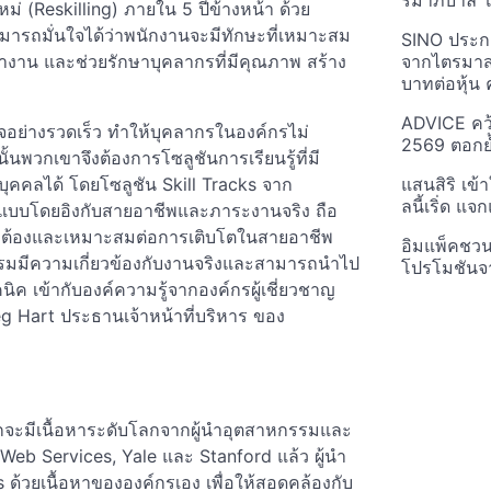
รมาภิบาล โป
่ (Reskilling) ภายใน 5 ปีข้างหน้า ด้วย
ามารถมั่นใจได้ว่าพนักงานจะมีทักษะที่เหมาะสม
SINO ประกา
ทำงาน และช่วยรักษาบุคลากรที่มีคุณภาพ สร้าง
จากไตรมาสก
บาทต่อหุ้น ค
ADVICE คว้
จอย่างรวดเร็ว ทำให้บุคลากรในองค์กรไม่
2569 ตอกย้
พวกเขาจึงต้องการโซลูชันการเรียนรู้ที่มี
ุคคลได้ โดยโซลูชัน Skill Tracks จาก
แสนสิริ เข้
ลนี้เริ่ด แ
กแบบโดยอิงกับสายอาชีพและภาระงานจริง ถือ
่ถูกต้องและเหมาะสมต่อการเติบโตในสายอาชีพ
อิมแพ็คชว
อบรมมีความเกี่ยวข้องกับงานจริงและสามารถนำไป
โปรโมชันจ
ค เข้ากับองค์ความรู้จากองค์กรผู้เชี่ยวชาญ
g Hart ประธานเจ้าหน้าที่บริหาร ของ
จากจะมีเนื้อหาระดับโลกจากผู้นำอุตสาหกรรมและ
Web Services, Yale และ Stanford แล้ว ผู้นำ
s ด้วยเนื้อหาขององค์กรเอง เพื่อให้สอดคล้องกับ