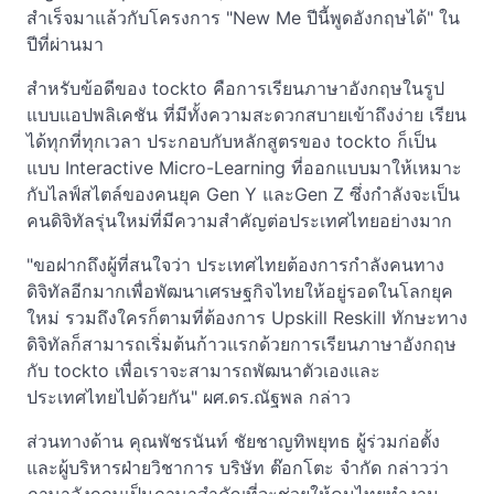
สำเร็จมาแล้วกับโครงการ "New Me ปีนี้พูดอังกฤษได้" ใน
ปีที่ผ่านมา
สำหรับข้อดีของ tockto คือการเรียนภาษาอังกฤษในรูป
แบบแอปพลิเคชัน ที่มีทั้งความสะดวกสบายเข้าถึงง่าย เรียน
ได้ทุกที่ทุกเวลา ประกอบกับหลักสูตรของ tockto ก็เป็น
แบบ Interactive Micro-Learning ที่ออกแบบมาให้เหมาะ
กับไลฟ์สไตล์ของคนยุค Gen Y และGen Z ซึ่งกำลังจะเป็น
คนดิจิทัลรุ่นใหม่ที่มีความสำคัญต่อประเทศไทยอย่างมาก
"ขอฝากถึงผู้ที่สนใจว่า ประเทศไทยต้องการกำลังคนทาง
ดิจิทัลอีกมากเพื่อพัฒนาเศรษฐกิจไทยให้อยู่รอดในโลกยุค
ใหม่ รวมถึงใครก็ตามที่ต้องการ Upskill Reskill ทักษะทาง
ดิจิทัลก็สามารถเริ่มต้นก้าวแรกด้วยการเรียนภาษาอังกฤษ
กับ tockto เพื่อเราจะสามารถพัฒนาตัวเองและ
ประเทศไทยไปด้วยกัน" ผศ.ดร.ณัฐพล กล่าว
ส่วนทางด้าน คุณพัชรนันท์ ชัยชาญทิพยุทธ ผู้ร่วมก่อตั้ง
และผู้บริหารฝ่ายวิชาการ บริษัท ต๊อกโตะ จำกัด กล่าวว่า