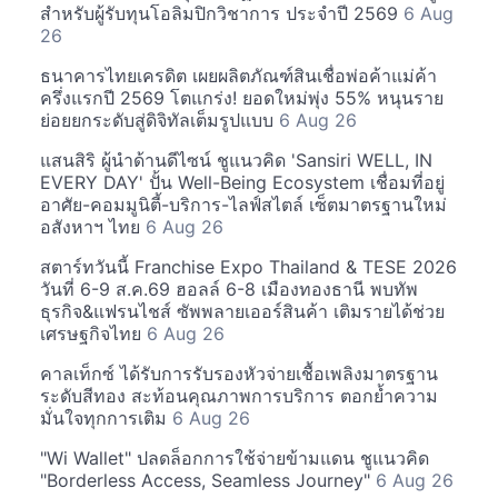
สำหรับผู้รับทุนโอลิมปิกวิชาการ ประจำปี 2569
6 Aug
26
ธนาคารไทยเครดิต เผยผลิตภัณฑ์สินเชื่อพ่อค้าแม่ค้า
ครึ่งแรกปี 2569 โตแกร่ง! ยอดใหม่พุ่ง 55% หนุนราย
ย่อยยกระดับสู่ดิจิทัลเต็มรูปแบบ
6 Aug 26
แสนสิริ ผู้นำด้านดีไซน์ ชูแนวคิด 'Sansiri WELL, IN
EVERY DAY' ปั้น Well-Being Ecosystem เชื่อมที่อยู่
อาศัย-คอมมูนิตี้-บริการ-ไลฟ์สไตล์ เซ็ตมาตรฐานใหม่
อสังหาฯ ไทย
6 Aug 26
สตาร์ทวันนี้ Franchise Expo Thailand & TESE 2026
วันที่ 6-9 ส.ค.69 ฮอลล์ 6-8 เมืองทองธานี พบทัพ
ธุรกิจ&แฟรนไชส์ ซัพพลายเออร์สินค้า เติมรายได้ช่วย
เศรษฐกิจไทย
6 Aug 26
คาลเท็กซ์ ได้รับการรับรองหัวจ่ายเชื้อเพลิงมาตรฐาน
ระดับสีทอง สะท้อนคุณภาพการบริการ ตอกย้ำความ
มั่นใจทุกการเติม
6 Aug 26
"Wi Wallet" ปลดล็อกการใช้จ่ายข้ามแดน ชูแนวคิด
"Borderless Access, Seamless Journey"
6 Aug 26