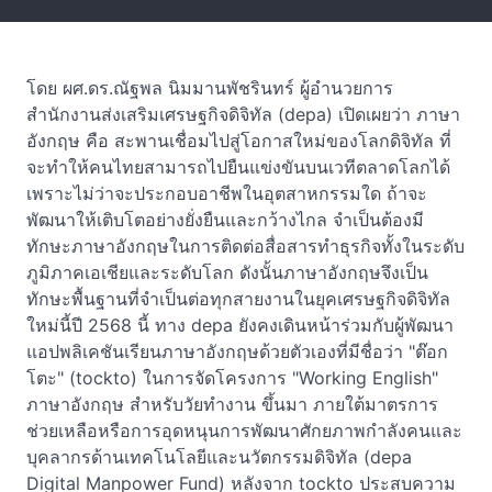
โดย ผศ.ดร.ณัฐพล นิมมานพัชรินทร์ ผู้อำนวยการ
สำนักงานส่งเสริมเศรษฐกิจดิจิทัล (depa) เปิดเผยว่า ภาษา
อังกฤษ คือ สะพานเชื่อมไปสู่โอกาสใหม่ของโลกดิจิทัล ที่
จะทำให้คนไทยสามารถไปยืนแข่งขันบนเวทีตลาดโลกได้
เพราะไม่ว่าจะประกอบอาชีพในอุตสาหกรรมใด ถ้าจะ
พัฒนาให้เติบโตอย่างยั่งยืนและกว้างไกล จำเป็นต้องมี
ทักษะภาษาอังกฤษในการติดต่อสื่อสารทำธุรกิจทั้งในระดับ
ภูมิภาคเอเชียและระดับโลก ดังนั้นภาษาอังกฤษจึงเป็น
ทักษะพื้นฐานที่จำเป็นต่อทุกสายงานในยุคเศรษฐกิจดิจิทัล
ใหม่นี้ปี 2568 นี้ ทาง depa ยังคงเดินหน้าร่วมกับผู้พัฒนา
แอปพลิเคชันเรียนภาษาอังกฤษด้วยตัวเองที่มีชื่อว่า "ต๊อก
โตะ" (tockto) ในการจัดโครงการ "Working English"
ภาษาอังกฤษ สำหรับวัยทำงาน ขึ้นมา ภายใต้มาตรการ
ช่วยเหลือหรือการอุดหนุนการพัฒนาศักยภาพกำลังคนและ
บุคลากรด้านเทคโนโลยีและนวัตกรรมดิจิทัล (depa
Digital Manpower Fund) หลังจาก tockto ประสบความ