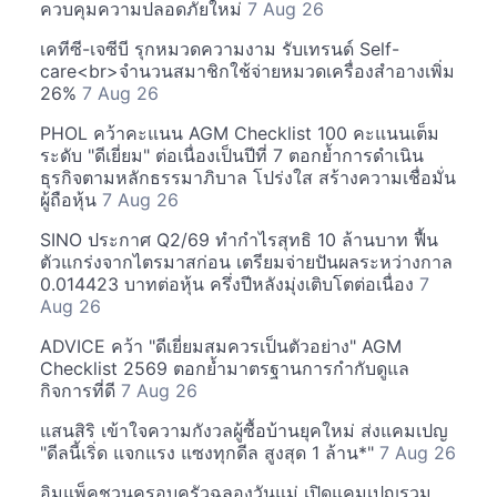
ควบคุมความปลอดภัยใหม่
7 Aug 26
เคทีซี-เจซีบี รุกหมวดความงาม รับเทรนด์ Self-
care<br>จำนวนสมาชิกใช้จ่ายหมวดเครื่องสำอางเพิ่ม
26%
7 Aug 26
PHOL คว้าคะแนน AGM Checklist 100 คะแนนเต็ม
ระดับ "ดีเยี่ยม" ต่อเนื่องเป็นปีที่ 7 ตอกย้ำการดำเนิน
ธุรกิจตามหลักธรรมาภิบาล โปร่งใส สร้างความเชื่อมั่น
ผู้ถือหุ้น
7 Aug 26
SINO ประกาศ Q2/69 ทำกำไรสุทธิ 10 ล้านบาท ฟื้น
ตัวแกร่งจากไตรมาสก่อน เตรียมจ่ายปันผลระหว่างกาล
0.014423 บาทต่อหุ้น ครึ่งปีหลังมุ่งเติบโตต่อเนื่อง
7
Aug 26
ADVICE คว้า "ดีเยี่ยมสมควรเป็นตัวอย่าง" AGM
Checklist 2569 ตอกย้ำมาตรฐานการกำกับดูแล
กิจการที่ดี
7 Aug 26
แสนสิริ เข้าใจความกังวลผู้ซื้อบ้านยุคใหม่ ส่งแคมเปญ
"ดีลนี้เริ่ด แจกแรง แซงทุกดีล สูงสุด 1 ล้าน*"
7 Aug 26
อิมแพ็คชวนครอบครัวฉลองวันแม่ เปิดแคมเปญรวม