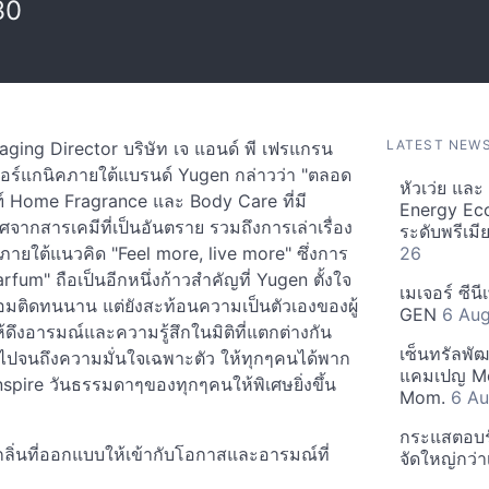
30
LATEST NEW
ging Director บริษัท เจ แอนด์ พี เฟรแกรน
มออร์แกนิคภายใต้แบรนด์ Yugen กล่าวว่า "ตลอด
หัวเว่ย แล
ฑ์ Home Fragrance และ Body Care ที่มี
Energy Ec
จากสารเคมีที่เป็นอันตราย รวมถึงการเล่าเรื่อง
ระดับพรีเม
ง ภายใต้แนวคิด "Feel more, live more" ซึ่งการ
26
um" ถือเป็นอีกหนึ่งก้าวสำคัญที่ Yugen ตั้งใจ
เมเจอร์ ซีน
มหอมติดทนนาน แต่ยังสะท้อนความเป็นตัวเองของผู้
GEN
6 Au
้ดึงอารมณ์และความรู้สึกในมิติที่แตกต่างกัน
เซ็นทรัลพั
 ไปจนถึงความมั่นใจเฉพาะตัว ให้ทุกๆคนได้พาก
แคมเปญ Mo
nspire วันธรรมดาๆของทุกๆคนให้พิเศษยิ่งขึ้น
Mom.
6 Au
กระแสตอบรับ
ิ่นที่ออกแบบให้เข้ากับโอกาสและอารมณ์ที่
จัดใหญ่กว่าเ