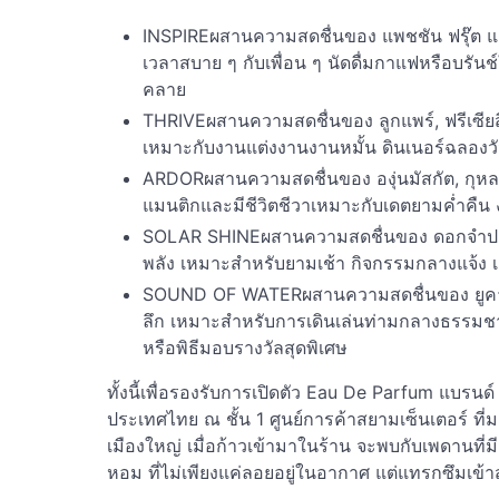
INSPIREผสานความสดชื่นของ แพชชัน ฟรุ๊ต แล
เวลาสบาย ๆ กับเพื่อน ๆ นัดดื่มกาแฟหรือบรันช
คลาย
THRIVEผสานความสดชื่นของ ลูกแพร์, ฟรีเซียส
เหมาะกับงานแต่งงานงานหมั้น ดินเนอร์ฉลองว
ARDORผสานความสดชื่นของ องุ่นมัสกัต, กุหลาบบั
แมนติกและมีชีวิตชีวาเหมาะกับเดตยามค่ำคืน งาน
SOLAR SHINEผสานความสดชื่นของ ดอกจำปา, 
พลัง เหมาะสำหรับยามเช้า กิจกรรมกลางแจ้ง เช
SOUND OF WATERผสานความสดชื่นของ ยูคาลิปต
ลึก เหมาะสำหรับการเดินเล่นท่ามกลางธรรมชาติ
หรือพิธีมอบรางวัลสุดพิเศษ
ทั้งนี้เพื่อรองรับการเปิดตัว Eau De Parfum แบรน
ประเทศไทย ณ ชั้น 1 ศูนย์การค้าสยามเซ็นเตอร์ ที
เมืองใหญ่ เมื่อก้าวเข้ามาในร้าน จะพบกับเพดานที
หอม ที่ไม่เพียงแค่ลอยอยู่ในอากาศ แต่แทรกซึมเข้