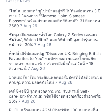
LATEST NEWS
"ไซมิส แอสเสท" ชูโปรบ้านอยู่ฟรี ไม่ต้องผ่อนนาน 3 ปี
เจาะ 2 โครงการ "Siamese Holm-Siamese
Blossom" พร้อมส่วนลดและสิทธิพิเศษถึง 31 สิงหาคม
2569
7 Aug 26
ซัมซุง เปิดยอดจองทั่วโลก Galaxy Z Series เจเนอเร
ชันใหม่, Watch Ultra2 และ Watch9 สูงกว่ารุ่นก่อน
หน้ากว่า 30%
7 Aug 26
ท็อปส์ เสิร์ฟแคมเปญ "Discover UK: Bringing British
Favourites to You" ขนทัพของอร่อยและไอเท็มฮิต
จากสหราชอาณาจักร ส่งตรงถึงมือตั้งแต่วันนี้ - 18
สิงหาคมนี้
7 Aug 26
มาสเตอร์การ์ดยกระดับแพลตฟอร์มบัตรดิจิทัลด้วยระบบ
ควบคุมความปลอดภัยใหม่
7 Aug 26
เคทีซี-เจซีบี รุกหมวดความงาม รับเทรนด์ Self-
care<br>จำนวนสมาชิกใช้จ่ายหมวดเครื่องสำอางเพิ่ม
26%
7 Aug 26
PHOL คว้าคะแนน AGM Checklist 100 คะแนนเต็ม