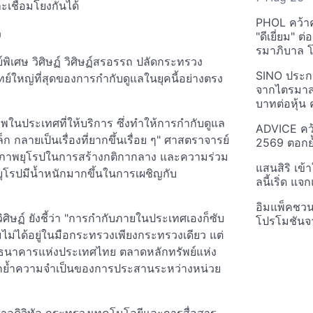
ะเชื่อมโยงกันได้
PHOL คว้า
ว
"ดีเยี่ยม" ต
รมาภิบาล โป
พิเศษ วิศิษฏ์ วิศิษฏ์สรอรรถ ปลัดกระทรวง
SINO ประกา
ทย์ใหญ่ที่สุดของการกำกับดูแลในยุคนี้อย่างตรง
จากไตรมาสก
บาทต่อหุ้น ค
ในประเทศที่ให้บริการ ซึ่งทำให้การกำกับดูแล
ADVICE คว้
ลายเป็นเรื่องที่ยากขึ้นเรื่อย ๆ" ศาสตราจารย์
2569 ตอกย้
สหภาพยุโรปในการสร้างกติกากลาง และความร่วม
แสนสิริ เข้
ุโรปมีน้ำหนักมากขึ้นในการเผชิญกับ
ลนี้เริ่ด แ
อิมแพ็คชว
ิษฏ์ ยังชี้ว่า "การกำกับภายในประเทศเองก็ซับ
โปรโมชันจ
มไม่ได้อยู่ในมือกระทรวงเพียงกระทรวงเดียว แต่
่น ธนาคารแห่งประเทศไทย ตลาดหลักทรัพย์แห่ง
อกย้ำความจำเป็นของการประสานระหว่างหน่วย