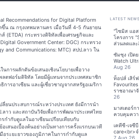
LATEST NEW
nal Recommendations for Digital Platform
ดขึ้น ณ กรุงเทพมหานคร เมื่อวันที่ 4-5 กันยายน
"ไซมิส แอสเ
์ (ETDA) กระทรวงดิจิทัลเพื่อเศรษฐกิจและ
โครงการ "
ทัล (Digital Government Center: DGC) กระทรวง
ส่วนลดและส
logy and Communications: MTC) สปป.ลาว ใน
ซัมซุง เปิด
Watch Ultr
Aug 26
ในการผลักดันข้อเสนอเชิงนโยบายเพื่อวาง
พลตฟอร์มดิจิทัล โดยมีผู้แทนจากประเทศสมาชิก
ท็อปส์ เสิร
ธิการอาเซียน และผู้เชี่ยวชาญจากสหรัฐอเมริกา
Favourites
ราชอาณาจักร
26
กเปลี่ยนประสบการณ์ระหว่างประเทศ ยังมีการนำ
มาสเตอร์กา
ป.ลาว และสถาบันวิจัยเพื่อการพัฒนาประเทศไทย
ควบคุมควา
การกำกับดูแลในอาเซียนเปรียบเทียบกับ
เคทีซี-เจซี
อเสนอเบื้องต้นอย่างเป็นทางการครั้งแรกบนเวที
care<br>จำ
วมมือระยะยาวของภูมิภาคในการกำกับดูแล
7 Aug 26