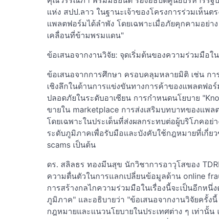
คุณวรรณภา พรมมัธยันต์ รองอธิบดีศูนย์บริหารรัฐ
แห่ง สปป.ลาว ในฐานะเจ้าของโครงการร่วมเห็นตรง
แพลตฟอร์มได้ลำพัง โดยเฉพาะเมื่อภัยคุกคามอย่าง
เคลื่อนที่ข้ามพรมแดน"
ข้อเสนอจากงานวิจัย: จุดเริ่มต้นของความร่วมมือใ
ข้อเสนอจากการศึกษา ครอบคลุมหลายมิติ เช่น การ
เชิงลึกในด้านการแข่งขันทางการค้าของแพลตฟอร์ม 
ปลอดภัยในระดับอาเซียน การกำหนดนโยบาย "Know
ขายใน marketplace การส่งเสริมบทบาทของแพล
โดยเฉพาะในประเด็นที่ส่งผลกระทบต่อผู้บริโภคอย
ระดับภูมิภาคเพื่อรับมือและบังคับใช้กฎหมายที่เกี่
scams เป็นต้น
ดร. สลิลธร ทองมีนสุข นักวิชาการอาวุโสของ TDRI ไ
ความตื่นตัวในการแลกเปลี่ยนข้อมูลด้าน online fr
การสร้างกลไกความร่วมมือในเรื่องนี้จะเป็นอีกหนึ
ภูมิภาค" และอธิบายว่า "ข้อเสนอจากงานวิจัยครั้
กฎหมายและแนวนโยบายในประเทศต่าง ๆ เท่านั้น แต