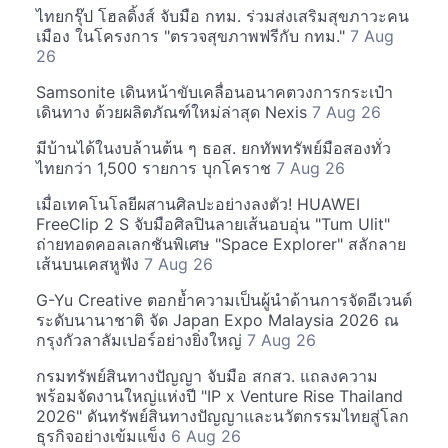
ไทยกรุ๊ป โฮลดิ้งส์ จับมือ กทม. ร่วมส่งเสริมสุขภาวะคน
เมือง ในโครงการ "ตรวจสุขภาพฟรีกับ กทม."
7 Aug
26
Samsonite เดินหน้าขับเคลื่อนอนาคตวงการกระเป๋า
เดินทาง ด้วยผลิตภัณฑ์ใหม่ล่าสุด Nexis
7 Aug 26
มีบ้านได้ในงบล้านต้น ๆ ธอส. ยกทัพทรัพย์มือสองทั่ว
ไทยกว่า 1,500 รายการ บุกโคราช
7 Aug 26
เมื่อเทคโนโลยีผสานศิลปะอย่างลงตัว! HUAWEI
FreeClip 2 S จับมือศิลปินลายเส้นอบอุ่น "Tum Ulit"
ถ่ายทอดคอลเลกชันพิเศษ "Space Explorer" สลักลาย
เส้นบนเคสหูฟัง
7 Aug 26
G-Yu Creative ตอกย้ำความเป็นผู้นำด้านการจัดอีเวนต์
ระดับนานาชาติ จัด Japan Expo Malaysia 2026 ณ
กรุงกัวลาลัมเปอร์อย่างยิ่งใหญ่
7 Aug 26
กรมทรัพย์สินทางปัญญา จับมือ สกสว. แถลงความ
พร้อมจัดงานใหญ่แห่งปี "IP x Venture Rise Thailand
2026" ดันทรัพย์สินทางปัญญาและนวัตกรรมไทยสู่โลก
ธุรกิจอย่างเข้มแข็ง
6 Aug 26