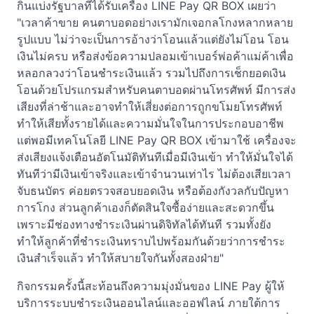
กินแบ่งรัฐบาลที่ได้รับเครื่อง LINE Pay QR BOX เผยว่า
"เวลาค้าขาย คนตาบอดอย่างเรามักเจอกลโกงหลากหลาย
รูปแบบ ไม่ว่าจะเป็นการอ้างว่าโอนแล้วแต่ยังไม่โอน โอน
เงินไม่ครบ หรือส่งข้อความปลอมเข้าเบอร์พ่อค้าแม่ค้าเพื่อ
หลอกลวงว่าโอนชำระเงินแล้ว รวมไปถึงการเช็กยอดเงิน
โอนด้วยโปรแกรมสำหรับคนตาบอดผ่านโทรศัพท์ มีการส่ง
เสียงที่ล่าช้าและอาจทำให้เสี่ยงต่อการถูกขโมยโทรศัพท์
ทำให้เสียทั้งรายได้และความมั่นใจในการประกอบอาชีพ
แต่พอมีเทคโนโลยี LINE Pay QR BOX เข้ามาใช้ เครื่องจะ
ส่งเสียงแจ้งเตือนอัตโนมัติทันทีเมื่อมีเงินเข้า ทำให้มั่นใจได้
ทันทีว่ามีเงินเข้าจริงและเข้าจำนวนเท่าไร ไม่ต้องเสียเวลา
จับธนบัตร ค่อยตรวจสอบยอดเงิน หรือต้องกังวลกับปัญหา
การโกง ส่วนลูกค้าเองก็ตัดสินใจซื้อง่ายและสะดวกขึ้น
เพราะมีช่องทางชำระเงินผ่านดิจิทัลได้ทันที รวมทั้งยัง
ทำให้ลูกค้าที่ชำระเงินทราบไปพร้อมกันด้วยว่าการชำระ
เงินสำเร็จแล้ว ทำให้สบายใจกันทั้งสองฝ่าย"
กิจกรรมครั้งนี้สะท้อนถึงความมุ่งมั่นของ LINE Pay ผู้ให้
บริการระบบชำระเงินออนไลน์และออฟไลน์ ภายใต้การ