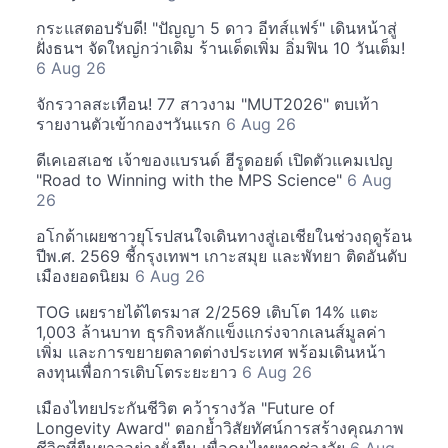
กระแสตอบรับดี! "ปัญญา 5 ดาว อีทส์แฟร์" เดินหน้าสู่
ฝั่งธนฯ จัดใหญ่กว่าเดิม ร้านเด็ดเพิ่ม อิ่มฟิน 10 วันเต็ม!
6 Aug 26
จักรวาลสะเทือน! 77 สาวงาม "MUT2026" ตบเท้า
รายงานตัวเข้ากองฯวันแรก
6 Aug 26
ดีเคเอสเอช เจ้าของแบรนด์ ฮีรูดอยด์ เปิดตัวแคมเปญ
"Road to Winning with the MPS Science"
6 Aug
26
อโกด้าเผยชาวยุโรปสนใจเดินทางสู่เอเชียในช่วงฤดูร้อน
ปีพ.ศ. 2569 ชี้กรุงเทพฯ เกาะสมุย และพัทยา ติดอันดับ
เมืองยอดนิยม
6 Aug 26
TOG เผยรายได้ไตรมาส 2/2569 เติบโต 14% แตะ
1,003 ล้านบาท ธุรกิจหลักแข็งแกร่งจากเลนส์มูลค่า
เพิ่ม และการขยายตลาดต่างประเทศ พร้อมเดินหน้า
ลงทุนเพื่อการเติบโตระยะยาว
6 Aug 26
เมืองไทยประกันชีวิต คว้ารางวัล "Future of
Longevity Award" ตอกย้ำวิสัยทัศน์การสร้างคุณภาพ