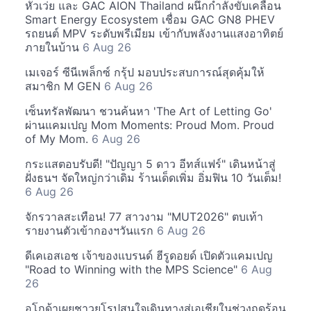
หัวเว่ย และ GAC AION Thailand ผนึกกำลังขับเคลื่อน
Smart Energy Ecosystem เชื่อม GAC GN8 PHEV
รถยนต์ MPV ระดับพรีเมียม เข้ากับพลังงานแสงอาทิตย์
ภายในบ้าน
6 Aug 26
เมเจอร์ ซีนีเพล็กซ์ กรุ้ป มอบประสบการณ์สุดคุ้มให้
สมาชิก M GEN
6 Aug 26
เซ็นทรัลพัฒนา ชวนค้นหา 'The Art of Letting Go'
ผ่านแคมเปญ Mom Moments: Proud Mom. Proud
of My Mom.
6 Aug 26
กระแสตอบรับดี! "ปัญญา 5 ดาว อีทส์แฟร์" เดินหน้าสู่
ฝั่งธนฯ จัดใหญ่กว่าเดิม ร้านเด็ดเพิ่ม อิ่มฟิน 10 วันเต็ม!
6 Aug 26
จักรวาลสะเทือน! 77 สาวงาม "MUT2026" ตบเท้า
รายงานตัวเข้ากองฯวันแรก
6 Aug 26
ดีเคเอสเอช เจ้าของแบรนด์ ฮีรูดอยด์ เปิดตัวแคมเปญ
"Road to Winning with the MPS Science"
6 Aug
26
อโกด้าเผยชาวยุโรปสนใจเดินทางสู่เอเชียในช่วงฤดูร้อน