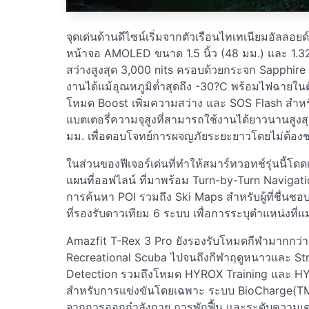
จุดเด่นด้านดีไซน์เริ่มจากตัวเรือนไทเทเนียมอัลล
หน้าจอ AMOLED ขนาด 1.5 นิ้ว (48 มม.) และ 1.32
สว่างสูงสุด 3,000 nits ครอบด้วยกระจก Sapphire G
งานได้แม้อุณหภูมิต่ำสุดถึง -30?C พร้อมไฟฉาย
โหมด Boost เพิ่มความสว่าง และ SOS Flash สำหรับ
แบตเตอรี่ความจุสูงที่สามารถใช้งานได้ยาวนานสูงสุ
มม. เพื่อตอบโจทย์การผจญภัยระยะยาวโดยไม่ต้องช
ในส่วนของฟีเจอร์เด่นที่ทำให้สมาร์ทวอทช์รุ่นนี้โ
แผนที่ออฟไลน์ ที่มาพร้อม Turn-by-Turn Navigat
การค้นหา POI รวมถึง Ski Maps สำหรับผู้ที่ชื่นช
ที่รองรับดาวเทียม 6 ระบบ เพื่อการระบุตำแหน่งที่แม่
Amazfit T-Rex 3 Pro ยังรองรับโหมดกีฬามากกว่า 1
Recreational Scuba ไปจนถึงกีฬาฤดูหนาวและ Str
Detection รวมถึงโหมด HYROX Training และ HY
สำหรับการแข่งขันโดยเฉพาะ ระบบ BioCharge(TM) 
จากการออกกำลังกาย การพักฟื้น และระดับความเครี