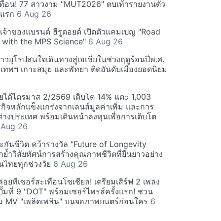
ทือน! 77 สาวงาม "MUT2026" ตบเท้ารายงานตัว
ันแรก
6 Aug 26
 เจ้าของแบรนด์ ฮีรูดอยด์ เปิดตัวแคมเปญ "Road
 with the MPS Science"
6 Aug 26
วยุโรปสนใจเดินทางสู่เอเชียในช่วงฤดูร้อนปีพ.ศ.
ุงเทพฯ เกาะสมุย และพัทยา ติดอันดับเมืองยอดนิยม
ยได้ไตรมาส 2/2569 เติบโต 14% แตะ 1,003
กิจหลักแข็งแกร่งจากเลนส์มูลค่าเพิ่ม และการ
างประเทศ พร้อมเดินหน้าลงทุนเพื่อการเติบโต
 Aug 26
กันชีวิต คว้ารางวัล "Future of Longevity
้ำวิสัยทัศน์การสร้างคุณภาพชีวิตที่ยืนยาวอย่าง
อคนไทยทุกช่วงวัย
6 Aug 26
อยทีเซอร์สะเทือนโซเชียล! เตรียมเสิร์ฟ 2 เพลง
ั้มที่ 9 "DOT" พร้อมเซอร์ไพรส์ครั้งแรก! ชวน
 MV "เพลิดเพลิน" บนจอภาพยนตร์ก่อนใคร
6