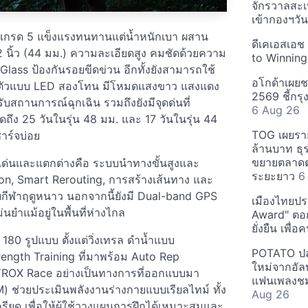
จักรวาลสะเ
เข้ากองฯว
อยด์เกรด 5 แข็งแรงทนทานแต่น้ำหนักเบา ผสาน
ดีเคเอสเอช
 นิ้ว (44 มม.) ความละเอียดสูง คมชัดด้วยความ
to Winning
lass ป้องกันรอยขีดข่วน อีกทั้งยังสามารถใช้
อโกด้าเผยชา
ในตัวแบบ LED สองโทน มีโหมดแสงขาว แสงแดง
2569 ชี้กร
สถานการณ์ฉุกเฉิน รวมถึงยังมีจุดด่นที่
6 Aug 26
ดถึง 25 วันในรุ่น 48 มม. และ 17 วันในรุ่น 44
TOG เผยรา
าร์จบ่อย
ล้านบาท ธุร
ขยายตลาดต่
ดดเด่นและแตกต่างคือ ระบบนำทางขั้นสูงและ
ระยะยาว
6
ion, Smart Rerouting, การสร้างเส้นทาง และ
อบกีฬาฤดูหนาว นอกจากนี้ยังมี Dual-band GPS
เมืองไทยประ
นยำแม้อยู่ในพื้นที่ห่างไกล
Award" ตอกย
ยั่งยืน เพื่
80 รูปแบบ ตั้งแต่วิ่งเทรล ดำน้ำแบบ
POTATO ปล่
ength Training ที่มาพร้อม Auto Rep
ใหม่จากอัลบ
ROX Race อย่างเป็นทางการที่ออกแบบมา
แฟนเพลงชม
ช่วยประเมินพลังงานร่างกายแบบเรียลไทม์ ทั้ง
Aug 26
ยด เพื่อให้ผู้ใช้วางแผนการฝึกได้เหมาะสมและ