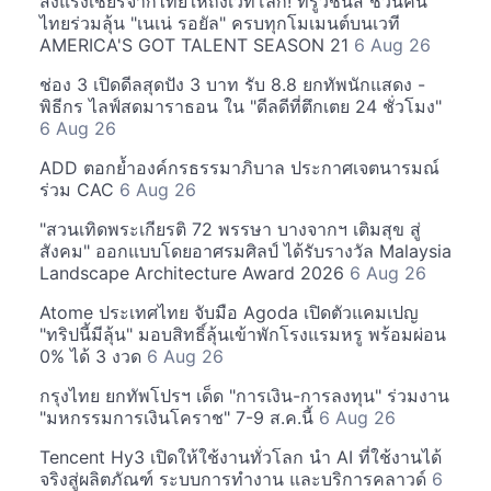
ส่งแรงเชียร์จากไทยให้ถึงเวทีโลก! ทรูวิชั่นส์ ชวนคน
ไทยร่วมลุ้น "เนเน่ รอยัล" ครบทุกโมเมนต์บนเวที
AMERICA'S GOT TALENT SEASON 21
6 Aug 26
ช่อง 3 เปิดดีลสุดปัง 3 บาท รับ 8.8 ยกทัพนักแสดง -
พิธีกร ไลฟ์สดมาราธอน ใน "ดีลดีที่ตึกเตย 24 ชั่วโมง"
6 Aug 26
ADD ตอกย้ำองค์กรธรรมาภิบาล ประกาศเจตนารมณ์
ร่วม CAC
6 Aug 26
"สวนเทิดพระเกียรติ 72 พรรษา บางจากฯ เติมสุข สู่
สังคม" ออกแบบโดยอาศรมศิลป์ ได้รับรางวัล Malaysia
Landscape Architecture Award 2026
6 Aug 26
Atome ประเทศไทย จับมือ Agoda เปิดตัวแคมเปญ
"ทริปนี้มีลุ้น" มอบสิทธิ์ลุ้นเข้าพักโรงแรมหรู พร้อมผ่อน
0% ได้ 3 งวด
6 Aug 26
กรุงไทย ยกทัพโปรฯ เด็ด "การเงิน-การลงทุน" ร่วมงาน
"มหกรรมการเงินโคราช" 7-9 ส.ค.นี้
6 Aug 26
Tencent Hy3 เปิดให้ใช้งานทั่วโลก นำ AI ที่ใช้งานได้
จริงสู่ผลิตภัณฑ์ ระบบการทำงาน และบริการคลาวด์
6