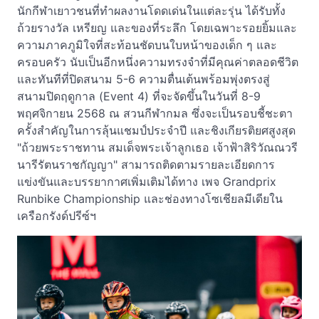
นักกีฬาเยาวชนที่ทำผลงานโดดเด่นในแต่ละรุ่น ได้รับทั้ง
ถ้วยรางวัล เหรียญ และของที่ระลึก โดยเฉพาะรอยยิ้มและ
ความภาคภูมิใจที่สะท้อนชัดบนใบหน้าของเด็ก ๆ และ
ครอบครัว นับเป็นอีกหนึ่งความทรงจำที่มีคุณค่าตลอดชีวิต
และทันทีที่ปิดสนาม 5-6 ความตื่นเต้นพร้อมพุ่งตรงสู่
สนามปิดฤดูกาล (Event 4) ที่จะจัดขึ้นในวันที่ 8-9
พฤศจิกายน 2568 ณ สวนกีฬากมล ซึ่งจะเป็นรอบชี้ชะตา
ครั้งสำคัญในการลุ้นแชมป์ประจำปี และชิงเกียรติยศสูงสุด
"ถ้วยพระราชทาน สมเด็จพระเจ้าลูกเธอ เจ้าฟ้าสิริวัณณวรี
นารีรัตนราชกัญญา" สามารถติดตามรายละเอียดการ
แข่งขันและบรรยากาศเพิ่มเติมได้ทาง เพจ Grandprix
Runbike Championship และช่องทางโซเชียลมีเดียใน
เครือกรังด์ปรีซ์ฯ