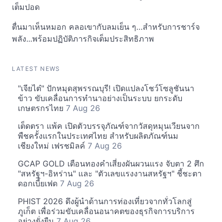
เต็มปอด
ตื่นมาเห็นหมอก คลอเขากับลมเย็น ๆ…สำหรับการชาร์จ
พลัง...พร้อมปฏิบัติภารกิจเต็มประสิทธิภาพ
LATEST NEWS
"เจียไต๋" ปักหมุดสุพรรณบุรี! เปิดแปลงโชว์โซลูชันนา
ข้าว ขับเคลื่อนการทำนาอย่างเป็นระบบ ยกระดับ
เกษตรกรไทย
7 Aug 26
เต็ดตรา แพ้ค เปิดตัวบรรจุภัณฑ์จากวัสดุหมุนเวียนจาก
พืชครั้งแรกในประเทศไทย สำหรับผลิตภัณฑ์นม
เชียงใหม่ เฟรชมิลค์
7 Aug 26
GCAP GOLD เตือนทองคำเสี่ยงผันผวนแรง จับตา 2 ศึก
"สหรัฐฯ-อิหร่าน" และ "ตัวเลขแรงงานสหรัฐฯ" ชี้ชะตา
ดอกเบี้ยเฟด
7 Aug 26
PHIST 2026 ดึงผู้นำด้านการท่องเที่ยวจากทั่วโลกสู่
ภูเก็ต เพื่อร่วมขับเคลื่อนอนาคตของธุรกิจการบริการ
อย่างยั่งยืน
7 Aug 26