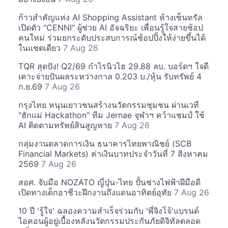
ก้าวสำคัญแห่ง AI Shopping Assistant ห้างเซ็นทรัล
เปิดตัว "CENNI" ผู้ช่วย AI อัจฉริยะ เพื่อนรู้ใจสายช้อป
คนใหม่ ร่วมยกระดับประสบการณ์ช้อปปิ้งให้ง่ายขึ้นได้
ในแชตเดียว
7 Aug 26
TQR สุดปัง! Q2/69 กำไรนิวไฮ 29.88 ลบ. บอร์ดฯ ใจดี
เคาะจ่ายปันผลระหว่างกาล 0.203 บ./หุ้น รับทรัพย์ 4
ก.ย.69
7 Aug 26
กรุงไทย หนุนเยาวชนสร้างนวัตกรรมชุมชน ผ่านเวที
"ฮักแม่ Hackathon" ทีม Jernae จุฬาฯ คว้าแชมป์ ใช้
AI ติดตามทรัพย์สินสูญหาย
7 Aug 26
กลุ่มงานตลาดการเงิน ธนาคารไทยพาณิชย์ (SCB
Financial Markets) ค่าเงินบาทประจำวันที่ 7 สิงหาคม
2569
7 Aug 26
สอศ. จับมือ NOZATO ญี่ปุ่น-ไทย ปั้นช่างไฟฟ้าฝีมือดี
เปิดทางเด็กอาชีวะฝึกงานถึงแดนอาทิตย์อุทัย
7 Aug 26
10 ปี 'รู้ใจ' ฉลองความสำเร็จร่วมกับ 'พี่จิงโจ้'แบรนด์
ไอคอนผู้อยู่เบื้องหลังนวัตกรรมประกันภัยดิจิทัลตลอด