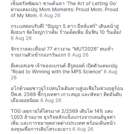
เซ็นทรัลพัฒนา ชวนค้นหา 'The Art of Letting Go'
ผ่านแคมเปญ Mom Moments: Proud Mom. Proud
of My Mom.
6 Aug 26
กระแสตอบรับดี! "ปัญญา 5 ดาว อีทส์แฟร์" เดินหน้าสู่
ฝั่งธนฯ จัดใหญ่กว่าเดิม ร้านเด็ดเพิ่ม อิ่มฟิน 10 วันเต็ม!
6 Aug 26
จักรวาลสะเทือน! 77 สาวงาม "MUT2026" ตบเท้า
รายงานตัวเข้ากองฯวันแรก
6 Aug 26
ดีเคเอสเอช เจ้าของแบรนด์ ฮีรูดอยด์ เปิดตัวแคมเปญ
"Road to Winning with the MPS Science"
6 Aug
26
อโกด้าเผยชาวยุโรปสนใจเดินทางสู่เอเชียในช่วงฤดูร้อน
ปีพ.ศ. 2569 ชี้กรุงเทพฯ เกาะสมุย และพัทยา ติดอันดับ
เมืองยอดนิยม
6 Aug 26
TOG เผยรายได้ไตรมาส 2/2569 เติบโต 14% แตะ
1,003 ล้านบาท ธุรกิจหลักแข็งแกร่งจากเลนส์มูลค่า
เพิ่ม และการขยายตลาดต่างประเทศ พร้อมเดินหน้า
ลงทุนเพื่อการเติบโตระยะยาว
6 Aug 26