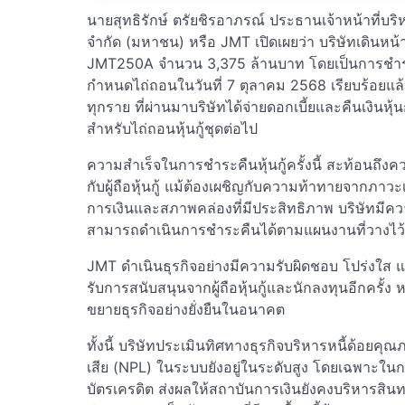
นายสุทธิรักษ์ ตรัยชิรอาภรณ์ ประธานเจ้าหน้าที่บริหา
จำกัด (มหาชน) หรือ JMT เปิดเผยว่า บริษัทเดินหน้าชำ
JMT250A จำนวน 3,375 ล้านบาท โดยเป็นการชำระพร้อ
กำหนดไถ่ถอนในวันที่ 7 ตุลาคม 2568 เรียบร้อยแล้ว อีก
ทุกราย ที่ผ่านมาบริษัทได้จ่ายดอกเบี้ยและคืนเงินห
สำหรับไถ่ถอนหุ้นกู้ชุดต่อไป
ความสำเร็จในการชำระคืนหุ้นกู้ครั้งนี้ สะท้อนถึงค
กับผู้ถือหุ้นกู้ แม้ต้องเผชิญกับความท้าทายจากภา
การเงินและสภาพคล่องที่มีประสิทธิภาพ บริษัทมีความเ
สามารถดำเนินการชำระคืนได้ตามแผนงานที่วางไว้ โ
JMT ดำเนินธุรกิจอย่างมีความรับผิดชอบ โปร่งใส แ
รับการสนับสนุนจากผู้ถือหุ้นกู้และนักลงทุนอีกครั
ขยายธุรกิจอย่างยั่งยืนในอนาคต
ทั้งนี้ บริษัทประเมินทิศทางธุรกิจบริหารหนี้ด้อย
เสีย (NPL) ในระบบยังอยู่ในระดับสูง โดยเฉพาะในกลุ่
บัตรเครดิต ส่งผลให้สถาบันการเงินยังคงบริหารสิ