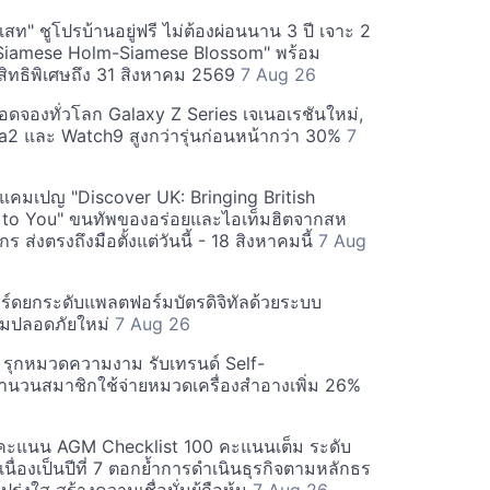
สท" ชูโปรบ้านอยู่ฟรี ไม่ต้องผ่อนนาน 3 ปี เจาะ 2
Siamese Holm-Siamese Blossom" พร้อม
ิทธิพิเศษถึง 31 สิงหาคม 2569
7 Aug 26
ยอดจองทั่วโลก Galaxy Z Series เจเนอเรชันใหม่,
a2 และ Watch9 สูงกว่ารุ่นก่อนหน้ากว่า 30%
7
์ฟแคมเปญ "Discover UK: Bringing British
 to You" ขนทัพของอร่อยและไอเท็มฮิตจากสห
 ส่งตรงถึงมือตั้งแต่วันนี้ - 18 สิงหาคมนี้
7 Aug
ร์ดยกระดับแพลตฟอร์มบัตรดิจิทัลด้วยระบบ
มปลอดภัยใหม่
7 Aug 26
บี รุกหมวดความงาม รับเทรนด์ Self-
นวนสมาชิกใช้จ่ายหมวดเครื่องสำอางเพิ่ม 26%
คะแนน AGM Checklist 100 คะแนนเต็ม ระดับ
่อเนื่องเป็นปีที่ 7 ตอกย้ำการดำเนินธุรกิจตามหลักธร