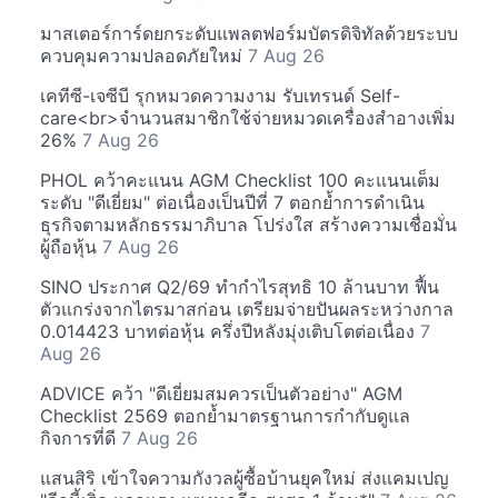
มาสเตอร์การ์ดยกระดับแพลตฟอร์มบัตรดิจิทัลด้วยระบบ
ควบคุมความปลอดภัยใหม่
7 Aug 26
เคทีซี-เจซีบี รุกหมวดความงาม รับเทรนด์ Self-
care<br>จำนวนสมาชิกใช้จ่ายหมวดเครื่องสำอางเพิ่ม
26%
7 Aug 26
PHOL คว้าคะแนน AGM Checklist 100 คะแนนเต็ม
ระดับ "ดีเยี่ยม" ต่อเนื่องเป็นปีที่ 7 ตอกย้ำการดำเนิน
ธุรกิจตามหลักธรรมาภิบาล โปร่งใส สร้างความเชื่อมั่น
ผู้ถือหุ้น
7 Aug 26
SINO ประกาศ Q2/69 ทำกำไรสุทธิ 10 ล้านบาท ฟื้น
ตัวแกร่งจากไตรมาสก่อน เตรียมจ่ายปันผลระหว่างกาล
0.014423 บาทต่อหุ้น ครึ่งปีหลังมุ่งเติบโตต่อเนื่อง
7
Aug 26
ADVICE คว้า "ดีเยี่ยมสมควรเป็นตัวอย่าง" AGM
Checklist 2569 ตอกย้ำมาตรฐานการกำกับดูแล
กิจการที่ดี
7 Aug 26
แสนสิริ เข้าใจความกังวลผู้ซื้อบ้านยุคใหม่ ส่งแคมเปญ