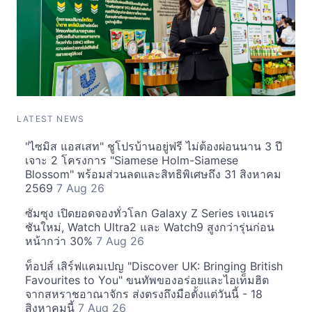
LATEST NEWS
"ไซมิส แอสเสท" ชูโปรบ้านอยู่ฟรี ไม่ต้องผ่อนนาน 3 ปี
เจาะ 2 โครงการ "Siamese Holm-Siamese
Blossom" พร้อมส่วนลดและสิทธิพิเศษถึง 31 สิงหาคม
2569
7 Aug 26
ซัมซุง เปิดยอดจองทั่วโลก Galaxy Z Series เจเนอเร
ชันใหม่, Watch Ultra2 และ Watch9 สูงกว่ารุ่นก่อน
หน้ากว่า 30%
7 Aug 26
ท็อปส์ เสิร์ฟแคมเปญ "Discover UK: Bringing British
Favourites to You" ขนทัพของอร่อยและไอเท็มฮิต
จากสหราชอาณาจักร ส่งตรงถึงมือตั้งแต่วันนี้ - 18
สิงหาคมนี้
7 Aug 26