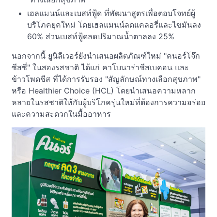
เฮลแมนน์และเบสท์ฟู้ด ที่พัฒนาสูตรเพื่อตอบโจทย์ผู้
บริโภคยุคใหม่ โดยเฮลแมนน์ลดแคลอรี่และไขมันลง
60% ส่วนเบสท์ฟู้ดลดปริมาณน้ำตาลลง 25%
นอกจากนี้ ยูนิลีเวอร์ยังนำเสนอผลิตภัณฑ์ใหม่ "คนอร์โจ๊ก
ซีสซี่" ในสองรสชาติ ได้แก่ คาโบนาร่าชีสเบคอน และ
ข้าวโพดชีส ที่ได้การรับรอง "สัญลักษณ์ทางเลือกสุขภาพ"
หรือ Healthier Choice (HCL) โดยนำเสนอความหลาก
หลายในรสชาติให้กับผู้บริโภครุ่นใหม่ที่ต้องการความอร่อย
และความสะดวกในมื้ออาหาร