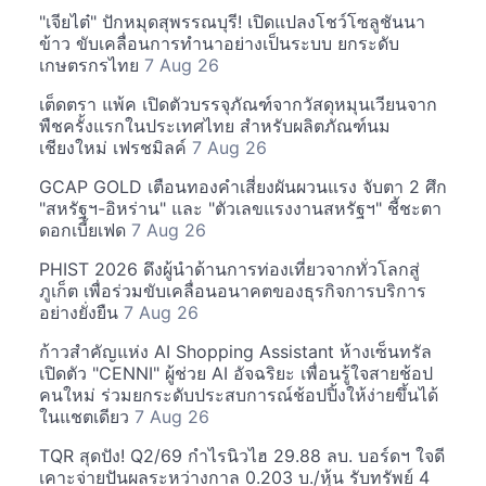
"เจียไต๋" ปักหมุดสุพรรณบุรี! เปิดแปลงโชว์โซลูชันนา
ข้าว ขับเคลื่อนการทำนาอย่างเป็นระบบ ยกระดับ
เกษตรกรไทย
7 Aug 26
เต็ดตรา แพ้ค เปิดตัวบรรจุภัณฑ์จากวัสดุหมุนเวียนจาก
พืชครั้งแรกในประเทศไทย สำหรับผลิตภัณฑ์นม
เชียงใหม่ เฟรชมิลค์
7 Aug 26
GCAP GOLD เตือนทองคำเสี่ยงผันผวนแรง จับตา 2 ศึก
"สหรัฐฯ-อิหร่าน" และ "ตัวเลขแรงงานสหรัฐฯ" ชี้ชะตา
ดอกเบี้ยเฟด
7 Aug 26
PHIST 2026 ดึงผู้นำด้านการท่องเที่ยวจากทั่วโลกสู่
ภูเก็ต เพื่อร่วมขับเคลื่อนอนาคตของธุรกิจการบริการ
อย่างยั่งยืน
7 Aug 26
ก้าวสำคัญแห่ง AI Shopping Assistant ห้างเซ็นทรัล
เปิดตัว "CENNI" ผู้ช่วย AI อัจฉริยะ เพื่อนรู้ใจสายช้อป
คนใหม่ ร่วมยกระดับประสบการณ์ช้อปปิ้งให้ง่ายขึ้นได้
ในแชตเดียว
7 Aug 26
TQR สุดปัง! Q2/69 กำไรนิวไฮ 29.88 ลบ. บอร์ดฯ ใจดี
เคาะจ่ายปันผลระหว่างกาล 0.203 บ./หุ้น รับทรัพย์ 4