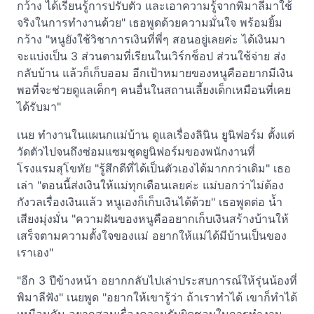
กว้าง ได้เรียนรู้การปรับตัว และเอาความรู้จากพิมาลีมาใช้
จริงในการทำงานด้วย" เธอพูดด้วยความมั่นใจ พร้อมยิ้ม
กว้าง "หนูยังใช้วิชาการเงินที่พี่ๆ สอนอยู่เลยค่ะ ได้เงินมา
จะแบ่งเป็น 3 ส่วนตามที่เรียนในเวิร์กช็อป ส่วนใช้จ่าย ส่ง
กลับบ้าน แล้วก็เก็บออม อีกเป้าหมายของหนูคืออยากมีเงิน
พอที่จะช่วยดูแลเด็กๆ คนอื่นในสถานเลี้ยงเด็กเหมือนที่เคย
ได้รับมา"
เนย ทำงานในแผนกแม่บ้าน ดูแลเรื่องลินิน ยูนิฟอร์ม ตั้งแต่
วัดตัวไปจนถึงซ่อมแซมชุดยูนิฟอร์มของพนักงานที่
โรงแรมสุโขทัย "รู้สึกดีที่ได้เป็นตัวเองได้มากกว่าเดิม" เธอ
เล่า "ตอนนี้ส่งเงินให้แม่ทุกเดือนเลยค่ะ แม่บอกว่าไม่ต้อง
กังวลเรื่องเงินแล้ว หนูเองก็เก็บเงินได้ด้วย" เธอพูดต่อ น้ำ
เสียงมุ่งมั่น "ความฝันของหนูคืออยากเก็บเงินสร้างบ้านให้
เสร็จตามความตั้งใจของแม่ อยากให้แม่ได้มีบ้านเป็นของ
เราเอง"
"อีก 3 ปีข้างหน้า อยากกลับไปเล่าประสบการณ์ให้รุ่นน้องที่
พิมาลีฟัง" เนยพูด "อยากให้เขารู้ว่า ถ้าเราทำได้ เขาก็ทำได้