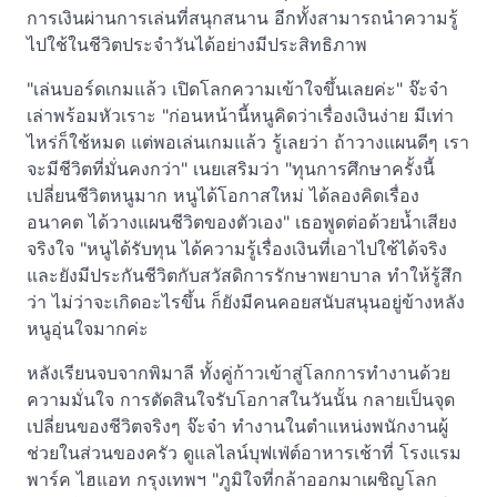
การเงินผ่านการเล่นที่สนุกสนาน อีกทั้งสามารถนำความรู้
ไปใช้ในชีวิตประจำวันได้อย่างมีประสิทธิภาพ
"เล่นบอร์ดเกมแล้ว เปิดโลกความเข้าใจขึ้นเลยค่ะ" จ๊ะจ๋า
เล่าพร้อมหัวเราะ "ก่อนหน้านี้หนูคิดว่าเรื่องเงินง่าย มีเท่า
ไหร่ก็ใช้หมด แต่พอเล่นเกมแล้ว รู้เลยว่า ถ้าวางแผนดีๆ เรา
จะมีชีวิตที่มั่นคงกว่า" เนยเสริมว่า "ทุนการศึกษาครั้งนี้
เปลี่ยนชีวิตหนูมาก หนูได้โอกาสใหม่ ได้ลองคิดเรื่อง
อนาคต ได้วางแผนชีวิตของตัวเอง" เธอพูดต่อด้วยน้ำเสียง
จริงใจ "หนูได้รับทุน ได้ความรู้เรื่องเงินที่เอาไปใช้ได้จริง
และยังมีประกันชีวิตกับสวัสดิการรักษาพยาบาล ทำให้รู้สึก
ว่า ไม่ว่าจะเกิดอะไรขึ้น ก็ยังมีคนคอยสนับสนุนอยู่ข้างหลัง
หนูอุ่นใจมากค่ะ
หลังเรียนจบจากพิมาลี ทั้งคู่ก้าวเข้าสู่โลกการทำงานด้วย
ความมั่นใจ การตัดสินใจรับโอกาสในวันนั้น กลายเป็นจุด
เปลี่ยนของชีวิตจริงๆ จ๊ะจ๋า ทำงานในตำแหน่งพนักงานผู้
ช่วยในส่วนของครัว ดูแลไลน์บุฟเฟ่ต์อาหารเช้าที่ โรงแรม
พาร์ค ไฮแอท กรุงเทพฯ "ภูมิใจที่กล้าออกมาเผชิญโลก