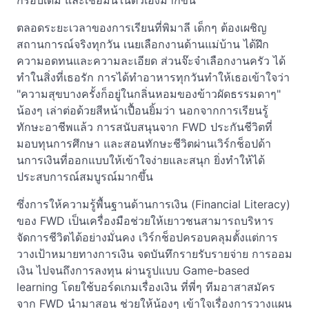
กรอบเดิม และเชื่อมั่นในตัวเองมากขึ้น
ตลอดระยะเวลาของการเรียนที่พิมาลี เด็กๆ ต้องเผชิญ
สถานการณ์จริงทุกวัน เนยเลือกงานด้านแม่บ้าน ได้ฝึก
ความอดทนและความละเอียด ส่วนจ๊ะจ๋าเลือกงานครัว ได้
ทำในสิ่งที่เธอรัก การได้ทำอาหารทุกวันทำให้เธอเข้าใจว่า
"ความสุขบางครั้งก็อยู่ในกลิ่นหอมของข้าวผัดธรรมดาๆ"
น้องๆ เล่าต่อด้วยสีหน้าเปื้อนยิ้มว่า นอกจากการเรียนรู้
ทักษะอาชีพแล้ว การสนับสนุนจาก FWD ประกันชีวิตที่
มอบทุนการศึกษา และสอนทักษะชีวิตผ่านเวิร์กช็อปด้า
นการเงินที่ออกแบบให้เข้าใจง่ายและสนุก ยิ่งทำให้ได้
ประสบการณ์สมบูรณ์มากขึ้น
ซึ่งการให้ความรู้พื้นฐานด้านการเงิน (Financial Literacy)
ของ FWD เป็นเครื่องมือช่วยให้เยาวชนสามารถบริหาร
จัดการชีวิตได้อย่างมั่นคง เวิร์กช็อปครอบคลุมตั้งแต่การ
วางเป้าหมายทางการเงิน จดบันทึกรายรับรายจ่าย การออม
เงิน ไปจนถึงการลงทุน ผ่านรูปแบบ Game-based
learning โดยใช้บอร์ดเกมเรื่องเงิน ที่พี่ๆ ทีมอาสาสมัคร
จาก FWD นำมาสอน ช่วยให้น้องๆ เข้าใจเรื่องการวางแผน