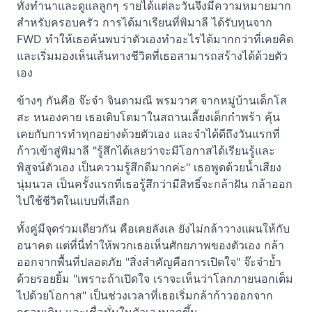
ทั้งทำนาและดูแลลูกๆ รายได้แต่ละวันจึงมีความหมายมาก
สำหรับครอบครัว การได้มาเรียนที่พิมาลี ได้รับทุนจาก
FWD ทำให้เธอค้นพบว่าตัวเองทำอะไรได้มากกว่าที่เคยคิด
และเริ่มมองเห็นเส้นทางชีวิตที่เธอสามารถสร้างได้ด้วยตัว
เอง
ข้างๆ กันคือ จ๊ะจ๋า จินดามณี พรมวาศ จากหมู่บ้านเด็กโส
สะ หนองคาย เธอเติบโตมาในสถานเลี้ยงเด็กกำพร้า คุ้น
เคยกับการทำทุกอย่างด้วยตัวเอง และจำได้ดีถึงวันแรกที่
ก้าวเข้าสู่พิมาลี "รู้สึกได้เลยว่าจะมีโอกาสได้เรียนรู้และ
พิสูจน์ตัวเอง เป็นความรู้สึกดีมากค่ะ" เธอพูดด้วยน้ำเสียง
นุ่มนวล เป็นครั้งแรกที่เธอรู้สึกว่ามีสิทธิ์จะกล้าฝัน กล้าออก
ไปใช้ชีวิตในแบบที่เลือก
ทั้งคู่มีจุดร่วมเดียวกัน คือเคยลังเล ยังไม่กล้าวางแผนให้กับ
อนาคต แต่ที่นี่ทำให้พวกเธอเห็นศักยภาพของตัวเอง กล้า
ออกจากพื้นที่ปลอดภัย "สิ่งสำคัญคือการเปิดใจ" จ๊ะจ๋าย้ำ
ด้วยรอยยิ้ม "เพราะถ้าเปิดใจ เราจะเห็นว่าโลกภายนอกเต็ม
ไปด้วยโอกาส" เป็นช่วงเวลาที่เธอเริ่มกล้าก้าวออกจาก