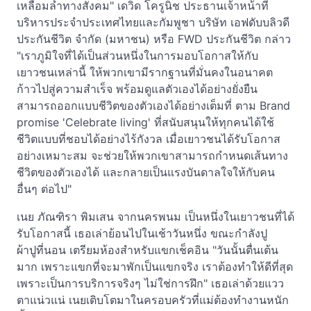
เหลื่อมล้ำทางสังคม" เดวิด โครูนิช ประธานเจ้าหน้าที่
บริหารประจำประเทศไทยและกัมพูชา บริษัท เอฟดับบลิวดี
ประกันชีวิต จำกัด (มหาชน) หรือ FWD ประกันชีวิต กล่าว
"เราภูมิใจที่ได้เป็นส่วนหนึ่งในการมอบโอกาสให้กับ
เยาวชนเหล่านี้ ให้พวกเขามีรากฐานที่มั่นคงในอนาคต
ก้าวไปสู่ความสำเร็จ พร้อมดูแลตัวเองได้อย่างยั่งยืน
สามารถออกแบบชีวิตของตัวเองได้อย่างเต็มที่ ตาม Brand
promise 'Celebrate living' ที่สนับสนุนให้ทุกคนได้ใช้
ชีวิตแบบที่ชอบได้อย่างไร้กังวล เมื่อเยาวชนได้รับโอกาส
อย่างเหมาะสม จะช่วยให้พวกเขาสามารถกำหนดเส้นทาง
ชีวิตของตัวเองได้ และกลายเป็นแรงบันดาลใจให้กับคน
อื่นๆ ต่อไป"
เนย ภัณฑิรา พิมเสน จากนครพนม เป็นหนึ่งในเยาวชนที่ได้
รับโอกาสนี้ เธอเล่าย้อนไปในเช้าวันหนึ่ง ขณะกำลังปู
ผ้าปูที่นอน เตรียมห้องสำหรับแขกเช็คอิน "วันนั้นตื่นเต้น
มาก เพราะแขกที่จะมาพักเป็นแขกจริง เราต้องทำให้ดีที่สุด
เพราะเป็นการบริการจริงๆ ไม่ใช่การฝึก" เธอเล่าด้วยแวว
ตาแน่วแน่ เนยเติบโตมาในครอบครัวที่แม่ต้องทำงานหนัก