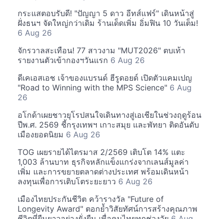
กระแสตอบรับดี! "ปัญญา 5 ดาว อีทส์แฟร์" เดินหน้าสู่
ฝั่งธนฯ จัดใหญ่กว่าเดิม ร้านเด็ดเพิ่ม อิ่มฟิน 10 วันเต็ม!
6 Aug 26
จักรวาลสะเทือน! 77 สาวงาม "MUT2026" ตบเท้า
รายงานตัวเข้ากองฯวันแรก
6 Aug 26
ดีเคเอสเอช เจ้าของแบรนด์ ฮีรูดอยด์ เปิดตัวแคมเปญ
"Road to Winning with the MPS Science"
6 Aug
26
อโกด้าเผยชาวยุโรปสนใจเดินทางสู่เอเชียในช่วงฤดูร้อน
ปีพ.ศ. 2569 ชี้กรุงเทพฯ เกาะสมุย และพัทยา ติดอันดับ
เมืองยอดนิยม
6 Aug 26
TOG เผยรายได้ไตรมาส 2/2569 เติบโต 14% แตะ
1,003 ล้านบาท ธุรกิจหลักแข็งแกร่งจากเลนส์มูลค่า
เพิ่ม และการขยายตลาดต่างประเทศ พร้อมเดินหน้า
ลงทุนเพื่อการเติบโตระยะยาว
6 Aug 26
เมืองไทยประกันชีวิต คว้ารางวัล "Future of
Longevity Award" ตอกย้ำวิสัยทัศน์การสร้างคุณภาพ
ชีวิตที่ยืนยาวอย่างยั่งยืน เพื่อคนไทยทุกช่วงวัย
6 Aug