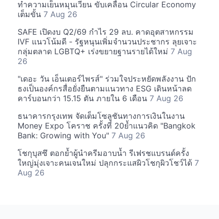
ทำความเย็นหมุนเวียน ขับเคลื่อน Circular Economy
เต็มขั้น
7 Aug 26
SAFE เปิดงบ Q2/69 กำไร 29 ลบ. คาดอุตสาหกรรม
IVF แนวโน้มดี - รัฐหนุนเพิ่มจำนวนประชากร ลุยเจาะ
กลุ่มตลาด LGBTQ+ เร่งขยายฐานรายได้ใหม่
7 Aug
26
"เดอะ วัน เอ็นเตอร์ไพรส์" ร่วมใจประหยัดพลังงาน ปัก
ธงเป็นองค์กรสื่อยั่งยืนตามแนวทาง ESG เดินหน้าลด
คาร์บอนกว่า 15.15 ตัน ภายใน 6 เดือน
7 Aug 26
ธนาคารกรุงเทพ จัดเต็มโซลูชันทางการเงินในงาน
Money Expo โคราช ครั้งที่ 20ย้ำแนวคิด "Bangkok
Bank: Growing with You"
7 Aug 26
โชกุบุสซึ ตอกย้ำผู้นำครีมอาบน้ำ รีเฟรชแบรนด์ครั้ง
ใหญ่มุ่งเจาะคนเจนใหม่ ปลุกกระแสผิวโชกุผิวโชว์ได้
7
Aug 26