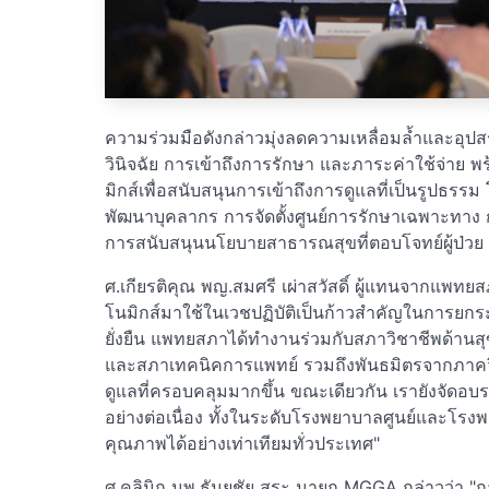
ความร่วมมือดังกล่าวมุ่งลดความเหลื่อมล้ำและอุป
วินิจฉัย การเข้าถึงการรักษา และภาระค่าใช้จ่าย 
มิกส์เพื่อสนับสนุนการเข้าถึงการดูแลที่เป็นรูปธ
พัฒนาบุคลากร การจัดตั้งศูนย์การรักษาเฉพาะทา
การสนับสนุนนโยบายสาธารณสุขที่ตอบโจทย์ผู้ป่วย
ศ.เกียรติคุณ พญ.สมศรี เผ่าสวัสดิ์ ผู้แทนจากแพท
โนมิกส์มาใช้ในเวชปฏิบัติเป็นก้าวสำคัญในการยกร
ยั่งยืน แพทยสภาได้ทำงานร่วมกับสภาวิชาชีพด้า
และสภาเทคนิคการแพทย์ รวมถึงพันธมิตรจากภาคว
ดูแลที่ครอบคลุมมากขึ้น ขณะเดียวกัน เรายังจั
อย่างต่อเนื่อง ทั้งในระดับโรงพยาบาลศูนย์และโรงพยา
คุณภาพได้อย่างเท่าเทียมทั่วประเทศ"
ศ.คลินิก นพ.ธันยชัย สุระ นายก MGGA กล่าวว่า "ก