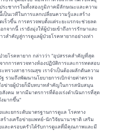
ะประชากรในทั้งสองภูมิภาคมีลักษณะและความ
้เป็นเวทีในการแลกเปลี่ยนความรู้และสร้าง
้รวดเร็วขึ้น การตรวจพบตั้งแต่ระยะแรกจะช่วยลด
ากนี้ เรายังมุ่งให้ผู้ป่วยเข้าถึงการรักษาและ
็นก้าวสำคัญสู่การดูแลผู้ป่วยโรคหายากอย่างเท่า
ู้ป่วยโรคหายาก กล่าวว่า "อุปสรรคสำคัญที่สุด
ื่องจากการตรวจทางห้องปฏิบัติการและการทดสอบ
ะทรวงสาธารณสุข เราจำเป็นต้องผลักดันความ
ัฐ รวมถึงพัฒนานโยบายการเบิกจ่ายค่าตรวจ
อข่ายผู้ป่วยก็มีบทบาทสำคัญในการสนับสนุน
ังคม หากมีมาตรการที่ต้องเร่งดำเนินการที่สุด
ถึงมากขึ้น"
มสร้างและยกระดับมาตรฐานการดูแล โรคทาง
ร้างเครือข่ายแพทย์-นักวิจัยนานาชาติ เสริม
่วยและครอบครัวได้รับการดูแลที่มีคุณภาพและมี