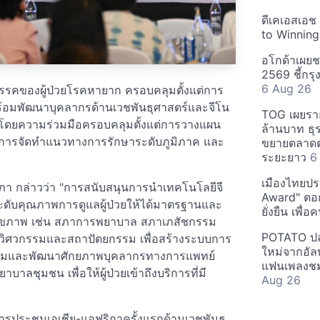
ดีเคเอสเอช
to Winning
อโกด้าเผยชา
2569 ชี้กร
6 Aug 26
สรรคของผู้ป่วยโรคหายาก ครอบคลุมตั้งแต่การ
พร้อมพัฒนาบุคลากรด้านเวชพันธุศาสตร์และจีโน
TOG เผยรา
รรม โดยความร่วมมือครอบคลุมตั้งแต่การวางแผน
ล้านบาท ธุร
ง การจัดทำแนวทางการรักษาระดับภูมิภาค และ
ขยายตลาดต่
ระยะยาว
6
เมืองไทยประ
ยสภา กล่าวว่า "การสนับสนุนการนำเทคโนโลยีจี
Award" ตอกย
ะดับคุณภาพการดูแลผู้ป่วยให้ได้มาตรฐานและ
ยั่งยืน เพื่
นสุขภาพ เช่น สภาการพยาบาล สภาเภสัชกรรม
POTATO ปล่
ิศวกรรมและสถาปัตยกรรม เพื่อสร้างระบบการ
ใหม่จากอัลบ
ดอบรมและพัฒนาศักยภาพบุคลากรทางการแพทย์
แฟนเพลงชม
บาลชุมชน เพื่อให้ผู้ป่วยเข้าถึงบริการที่มี
Aug 26
ารประชุมเอเชีย-แอฟริกาครั้งแรกด้านเวชพันธุ