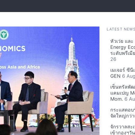
LATEST NEW
หัวเว่ย แล
Energy Ec
ระดับพรีเม
26
เมเจอร์ ซีน
GEN
6 Au
เซ็นทรัลพั
แคมเปญ Mo
Mom.
6 Au
กระแสตอบรับ
จัดใหญ่กว่าเ
จักรวาลสะเ
เข้ากองฯว