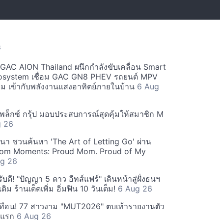
S
ะ GAC AION Thailand ผนึกกำลังขับเคลื่อน Smart
osystem เชื่อม GAC GN8 PHEV รถยนต์ MPV
ียม เข้ากับพลังงานแสงอาทิตย์ภายในบ้าน
6 Aug
ีเพล็กซ์ กรุ้ป มอบประสบการณ์สุดคุ้มให้สมาชิก M
g 26
ฒนา ชวนค้นหา 'The Art of Letting Go' ผ่าน
m Moments: Proud Mom. Proud of My
g 26
ดี! "ปัญญา 5 ดาว อีทส์แฟร์" เดินหน้าสู่ฝั่งธนฯ
ดิม ร้านเด็ดเพิ่ม อิ่มฟิน 10 วันเต็ม!
6 Aug 26
ทือน! 77 สาวงาม "MUT2026" ตบเท้ารายงานตัว
ันแรก
6 Aug 26