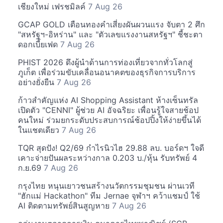
เชียงใหม่ เฟรชมิลค์
7 Aug 26
GCAP GOLD เตือนทองคำเสี่ยงผันผวนแรง จับตา 2 ศึก
"สหรัฐฯ-อิหร่าน" และ "ตัวเลขแรงงานสหรัฐฯ" ชี้ชะตา
ดอกเบี้ยเฟด
7 Aug 26
PHIST 2026 ดึงผู้นำด้านการท่องเที่ยวจากทั่วโลกสู่
ภูเก็ต เพื่อร่วมขับเคลื่อนอนาคตของธุรกิจการบริการ
อย่างยั่งยืน
7 Aug 26
ก้าวสำคัญแห่ง AI Shopping Assistant ห้างเซ็นทรัล
เปิดตัว "CENNI" ผู้ช่วย AI อัจฉริยะ เพื่อนรู้ใจสายช้อป
คนใหม่ ร่วมยกระดับประสบการณ์ช้อปปิ้งให้ง่ายขึ้นได้
ในแชตเดียว
7 Aug 26
TQR สุดปัง! Q2/69 กำไรนิวไฮ 29.88 ลบ. บอร์ดฯ ใจดี
เคาะจ่ายปันผลระหว่างกาล 0.203 บ./หุ้น รับทรัพย์ 4
ก.ย.69
7 Aug 26
กรุงไทย หนุนเยาวชนสร้างนวัตกรรมชุมชน ผ่านเวที
"ฮักแม่ Hackathon" ทีม Jernae จุฬาฯ คว้าแชมป์ ใช้
AI ติดตามทรัพย์สินสูญหาย
7 Aug 26