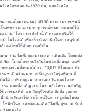
 ในจังหวัดขอนแก่น (570 ต้น) และจังหวัด
ของสมเด็จพระนางเจ้าสิริกิติ์ พระบรมราชชนนี
นุนโรงพยาบาลและมอบอุปกรณ์ทางการแพทย์ให้
อม ผ่าน "โครงการป่ารักน้ำ" ทรงส่งเสริมให้
กป่าในใจคน" เพื่อสร้างจิตสำนึกในการอนุรักษ์
งสังคมไทยให้เกิดความยั่งยืน
ศมาร่วมวิ่งเพื่อสะสมระยะทางเพิ่มเติม โดยแบ่ง
l Run โดยเก็บระยะวิ่งกันในช่วงเดือนตุลาคมที่
ยะทางรวมทั้งหมดได้กว่า 10,917 กิโลเมตร คิด
ธรรมชาติ พร้อมมอบ เหรียญรางวัลรุ่นพิเศษ ที่
ุ์ต้นไม้ อาทิ เบญจมาศ ทานตะวัน และโคลฟ
บกิจกรรม และที่สำคัญ ภายในงานยังให้ความสำคัญ
ช้ ภาชนะที่ทำจากวัสดุรีไซเคิล ติดตั้ง จุดแยก
เพื่อนำกลับมาใช้ประโยชน์ในการปลูกต้นไม้ต่อ
โซนิคในการส่งต่อแนวคิด "วิ่งเพื่อสุขภาพ รักษ์
นอย่างแท้จริง