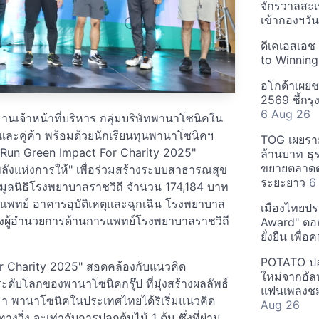
จักรวาลสะเ
เข้ากองฯว
ดีเคเอสเอช
to Winning
อโกด้าเผยชา
2569 ชี้กร
6 Aug 26
านเจ้าหน้าที่บริหาร กลุ่มบริษัทพานาโซนิคใน
ะคู่ค้า พร้อมด้วยนักเรียนทุนพานาโซนิคฯ
TOG เผยรา
o Run Green Impact For Charity 2025"
ล้านบาท ธุร
ขยายตลาดต่
พลังแห่งการให้" เพื่อร่วมสร้างระบบสาธารณสุข
ระยะยาว
6
ก่มูลนิธิโรงพยาบาลราชวิถี จำนวน 174,184 บาท
รแพทย์ อาคารอุบัติเหตุและฉุกเฉิน โรงพยาบาล
เมืองไทยประ
องผู้อำนวยการด้านการแพทย์โรงพยาบาลราชวิถี
Award" ตอกย
ยั่งยืน เพื่
POTATO ปล่
r Charity 2025" สอดคล้องกับแนวคิด
ใหม่จากอัลบ
ดับโลกของพานาโซนิคกรุ๊ป ที่มุ่งสร้างผลลัพธ์
แฟนเพลงชม
านมา พานาโซนิคในประเทศไทยได้ริเริ่มแนวคิด
Aug 26
งวิ่ง จะเท่ากับการปลูกต้นไม้ 1 ต้น ซึ่งที่ผ่าน