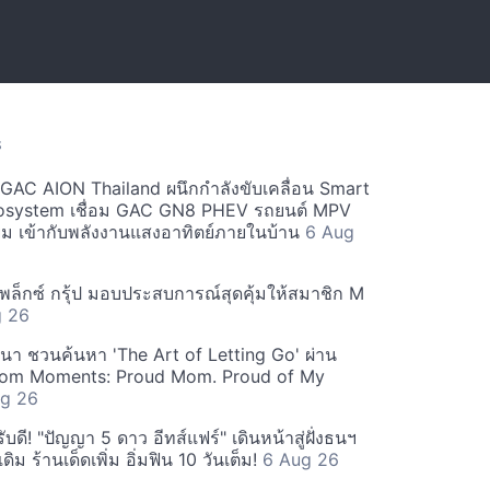
S
ะ GAC AION Thailand ผนึกกำลังขับเคลื่อน Smart
osystem เชื่อม GAC GN8 PHEV รถยนต์ MPV
ียม เข้ากับพลังงานแสงอาทิตย์ภายในบ้าน
6 Aug
ีเพล็กซ์ กรุ้ป มอบประสบการณ์สุดคุ้มให้สมาชิก M
g 26
ฒนา ชวนค้นหา 'The Art of Letting Go' ผ่าน
m Moments: Proud Mom. Proud of My
g 26
ดี! "ปัญญา 5 ดาว อีทส์แฟร์" เดินหน้าสู่ฝั่งธนฯ
ดิม ร้านเด็ดเพิ่ม อิ่มฟิน 10 วันเต็ม!
6 Aug 26