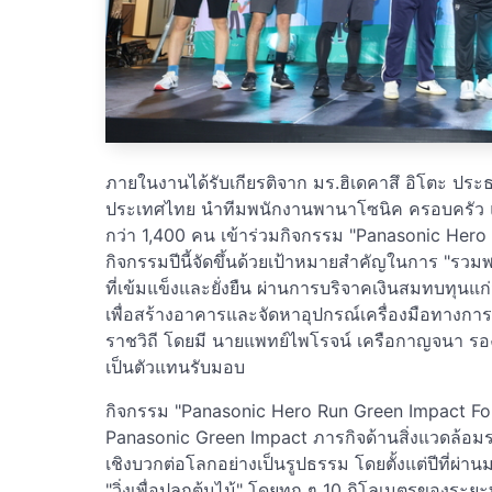
ภายในงานได้รับเกียรติจาก มร.ฮิเดคาสึ อิโตะ ประธ
ประเทศไทย นำทีมพนักงานพานาโซนิค ครอบครัว แล
กว่า 1,400 คน เข้าร่วมกิจกรรม "Panasonic Her
กิจกรรมปีนี้จัดขึ้นด้วยเป้าหมายสำคัญในการ "รวม
ที่เข้มแข็งและยั่งยืน ผ่านการบริจาคเงินสมทบทุนแ
เพื่อสร้างอาคารและจัดหาอุปกรณ์เครื่องมือทางกา
ราชวิถี โดยมี นายแพทย์ไพโรจน์ เครือกาญจนา ร
เป็นตัวแทนรับมอบ
กิจกรรม "Panasonic Hero Run Green Impact Fo
Panasonic Green Impact ภารกิจด้านสิ่งแวดล้อมระ
เชิงบวกต่อโลกอย่างเป็นรูปธรรม โดยตั้งแต่ปีที่ผ่
"วิ่งเพื่อปลูกต้นไม้" โดยทุก ๆ 10 กิโลเมตรของระยะทา