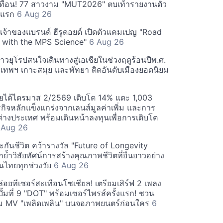
ทือน! 77 สาวงาม "MUT2026" ตบเท้ารายงานตัว
ันแรก
6 Aug 26
 เจ้าของแบรนด์ ฮีรูดอยด์ เปิดตัวแคมเปญ "Road
 with the MPS Science"
6 Aug 26
วยุโรปสนใจเดินทางสู่เอเชียในช่วงฤดูร้อนปีพ.ศ.
ุงเทพฯ เกาะสมุย และพัทยา ติดอันดับเมืองยอดนิยม
ยได้ไตรมาส 2/2569 เติบโต 14% แตะ 1,003
กิจหลักแข็งแกร่งจากเลนส์มูลค่าเพิ่ม และการ
างประเทศ พร้อมเดินหน้าลงทุนเพื่อการเติบโต
 Aug 26
กันชีวิต คว้ารางวัล "Future of Longevity
้ำวิสัยทัศน์การสร้างคุณภาพชีวิตที่ยืนยาวอย่าง
อคนไทยทุกช่วงวัย
6 Aug 26
อยทีเซอร์สะเทือนโซเชียล! เตรียมเสิร์ฟ 2 เพลง
ั้มที่ 9 "DOT" พร้อมเซอร์ไพรส์ครั้งแรก! ชวน
 MV "เพลิดเพลิน" บนจอภาพยนตร์ก่อนใคร
6