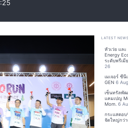
:25
LATEST NEW
หัวเว่ย แล
Energy Ec
ระดับพรีเม
26
เมเจอร์ ซีน
GEN
6 Au
เซ็นทรัลพั
แคมเปญ Mo
Mom.
6 Au
กระแสตอบรับ
จัดใหญ่กว่าเ