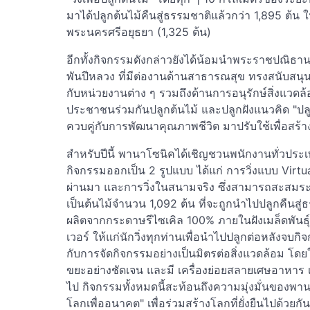
มาได้ปลูกต้นไม้คืนสู่ธรรมชาติแล้วกว่า 1,895 ต้น
พระนครศรีอยุธยา (1,325 ต้น)
อีกทั้งกิจกรรมดังกล่าวยังได้น้อมนำพระราชปณิธาน
พันปีหลวง ที่มีต่องานด้านสาธารณสุข ทรงสนับส
กับหน่วยงานต่าง ๆ รวมถึงด้านการอนุรักษ์สิ่งแวดล้
ประชาชนร่วมกันปลูกต้นไม้ และปลูกฝังแนวคิด "ปลู
ควบคู่กับการพัฒนาคุณภาพชีวิต มาปรับใช้เพื่อสร้า
สำหรับปีนี้ พานาโซนิคได้เชิญชวนพนักงานทั่วประเท
กิจกรรมออกเป็น 2 รูปแบบ ได้แก่ การวิ่งแบบ Virtua
ผ่านมา และการวิ่งในสนามจริง ซึ่งสามารถสะสมระ
เป็นต้นไม้จำนวน 1,092 ต้น ที่จะถูกนำไปปลูกคืนสู่
ผลิตจากกระดาษรีไซเคิล 100% ภายในฝังเมล็ดพันธ
เวอร์ ให้แก่นักวิ่งทุกท่านเพื่อนำไปปลูกต่อหลังจ
กับการจัดกิจกรรมอย่างเป็นมิตรต่อสิ่งแวดล้อม โดยใ
ขยะอย่างชัดเจน และมี เครื่องย่อยสลายเศษอาหาร 
ไป กิจกรรมทั้งหมดนี้สะท้อนถึงความมุ่งมั่นของพานา
โลกเพื่ออนาคต" เพื่อร่วมสร้างโลกที่ยั่งยืนไปด้วยกั