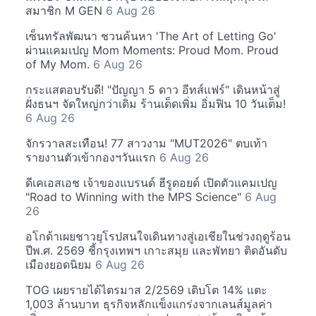
สมาชิก M GEN
6 Aug 26
เซ็นทรัลพัฒนา ชวนค้นหา 'The Art of Letting Go'
ผ่านแคมเปญ Mom Moments: Proud Mom. Proud
of My Mom.
6 Aug 26
กระแสตอบรับดี! "ปัญญา 5 ดาว อีทส์แฟร์" เดินหน้าสู่
ฝั่งธนฯ จัดใหญ่กว่าเดิม ร้านเด็ดเพิ่ม อิ่มฟิน 10 วันเต็ม!
6 Aug 26
จักรวาลสะเทือน! 77 สาวงาม "MUT2026" ตบเท้า
รายงานตัวเข้ากองฯวันแรก
6 Aug 26
ดีเคเอสเอช เจ้าของแบรนด์ ฮีรูดอยด์ เปิดตัวแคมเปญ
"Road to Winning with the MPS Science"
6 Aug
26
อโกด้าเผยชาวยุโรปสนใจเดินทางสู่เอเชียในช่วงฤดูร้อน
ปีพ.ศ. 2569 ชี้กรุงเทพฯ เกาะสมุย และพัทยา ติดอันดับ
เมืองยอดนิยม
6 Aug 26
TOG เผยรายได้ไตรมาส 2/2569 เติบโต 14% แตะ
1,003 ล้านบาท ธุรกิจหลักแข็งแกร่งจากเลนส์มูลค่า