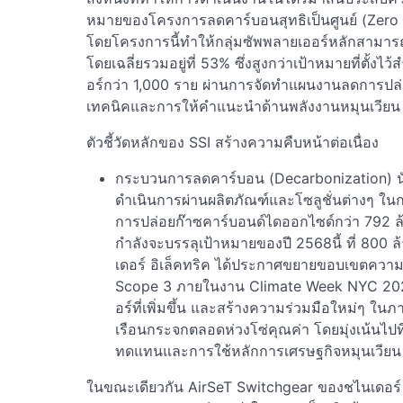
หมายของโครงการลดคาร์บอนสุทธิเป็นศูนย์ (Zero 
โดยโครงการนี้ทำให้กลุ่มซัพพลายเออร์หลักสามา
โดยเฉลี่ยรวมอยู่ที่ 53% ซึ่งสูงกว่าเป้าหมายที่ตั้
อร์กว่า 1,000 ราย ผ่านการจัดทำแผนงานลดการปล่
เทคนิคและการให้คำแนะนำด้านพลังงานหมุนเวียน
ตัวชี้วัดหลักของ SSI สร้างความคืบหน้าต่อเนื่อง
กระบวนการลดคาร์บอน (Decarbonization) นับตั
ดำเนินการผ่านผลิตภัณฑ์และโซลูชั่นต่างๆ ใน
การปล่อยก๊าซคาร์บอนด์ไดออกไซด์กว่า 792 ล้า
กำลังจะบรรลุเป้าหมายของปี 2568นี้ ที่ 800 ล
เดอร์ อิเล็คทริค ได้ประกาศขยายขอบเขตคว
Scope 3 ภายในงาน Climate Week NYC 2025 
อร์ที่เพิ่มขึ้น และสร้างความร่วมมือใหม่ๆ ใน
เรือนกระจกตลอดห่วงโซ่คุณค่า โดยมุ่งเน้นไปที
ทดแทนและการใช้หลักการเศรษฐกิจหมุนเวียน
ในขณะเดียวกัน AirSeT Switchgear ของชไนเดอร์ อ