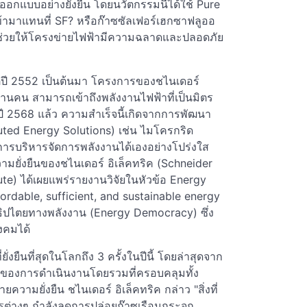
กแบบอย่างยั่งยืน โดยนวัตกรรมนี้ได้ใช้ Pure
้ามาแทนที่ SF? หรือก๊าซซัลเฟอร์เฮกซาฟลูออ
ง ช่วยให้โครงข่ายไฟฟ้ามีความฉลาดและปลอดภัย
แต่ปี 2552 เป็นต้นมา โครงการของชไนเดอร์
้านคน สามารถเข้าถึงพลังงานไฟฟ้าที่เป็นมิตร
ว้ในปี 2568 แล้ว ความสำเร็จนี้เกิดจากการพัฒนา
buted Energy Solutions) เช่น ไมโครกริด
นการบริหารจัดการพลังงานได้เองอย่างโปร่งใส
วามยั่งยืนของชไนเดอร์ อิเล็คทริค (Schneider
ute) ได้เผยแพร่รายงานวิจัยในหัวข้อ Energy
ordable, sufficient, and sustainable energy
ธิปไตยทางพลังงาน (Energy Democracy) ซึ่ง
งคมได้
ยั่งยืนที่สุดในโลกถึง 3 ครั้งในปีนี้ โดยล่าสุดจาก
าของการดำเนินงานโดยรวมที่ครอบคลุมทั้ง
ยความยั่งยืน ชไนเดอร์ อิเล็คทริค กล่าว "สิ่งที่
ค์กรต่างๆ กำลังลดการปล่อยก๊าซเรือนกระจก