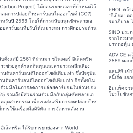
Carbon Project) ได้ก่อนระยะเวลาที่กำหนดไว้
PHOL คว้า
รถลดการปล่อยก๊าซคาร์บอนไดออกไซด์ (CO?)
"ดีเยี่ยม" ต
งไว้สำหรับปี 2568 โดยให้การสนับสนุนซัพพลายเอ
รมาภิบาล โป
อยคาร์บอนที่ปรับให้เหมาะสม การฝึกอบรมด้าน
SINO ประกา
จากไตรมาสก
บาทต่อหุ้น ค
ADVICE คว้
้งแต่ปี 2561 ที่ผ่านมา ชไนเดอร์ อิเล็คทริค
2569 ตอกย้
การช่วยลูกค้าลดต้นทุนและสามารถหลีกเลี่ยง
แสนสิริ เข้
นตันคาร์บอนด์ไดออกไซด์เทียบเท่า ซึ่งปัจจุบัน
ลนี้เริ่ด แ
้านตันคาร์บอนด์ไดออกไซด์เทียบเท่า อีกทั้งชไน
ามร่วมมือในการลดการปล่อยคาร์บอนในส่วนของ
อิมแพ็คชว
โปรโมชันจ
รวมถึงมีส่วนร่วมร่วมมือกับกลุ่มซัพพลายเอ
ภาคอุตสาหกรรม เพื่อเร่งส่งเสริมการลดปล่อยก๊าซ
่การใช้เครื่องมือดิจิทัล การจัดหาพลังงาน
ิเล็คทริค ได้รับการยกย่องจาก World