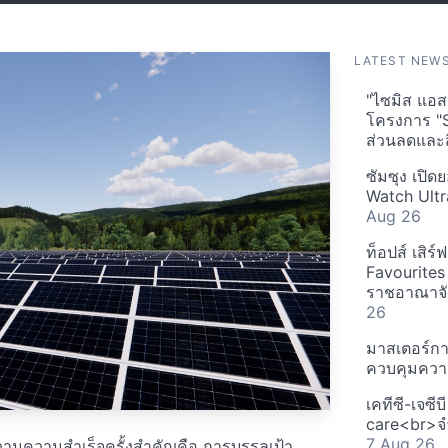
LATEST NEW
"ไซมิส แอสเ
โครงการ "
ส่วนลดและส
ซัมซุง เปิด
Watch Ultr
Aug 26
ท็อปส์ เสิร
Favourites
ราชอาณาจักร
26
มาสเตอร์กา
ควบคุมควา
เคทีซี-เจซี
care<br>จำ
7 Aug 26
วามความสำเร็จครั้งสำคัญคือ การบรรลุเป้า