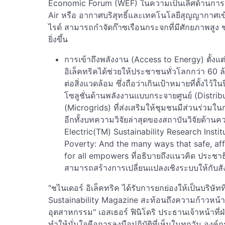
Economic Forum (WEF) ในความเป็นเลิศด้านการออ
Air หรือ อากาศบริสุทธิ์และเทคโนโลยีสุญญากาศเข
ไรด์ สามารถกำจัดก๊าซเรือนกระจกที่มีศักยภาพสู
ยิ่งขึ้น
การเข้าถึงพลังงาน (Access to Energy) ตั้ง
อิเล็คทริคได้ช่วยให้ประชาชนทั่วโลกกว่า 60 ล
ต่อสิ่งแวดล้อม ซึ่งถือว่าเกินเป้าหมายที่ตั้งไ
โซลูชั่นด้านพลังงานแบบกระจายศูนย์ (Distri
(Microgrids) ที่ส่งเสริมให้ชุมชนมีส่วนร่วมใ
อีกทั้งบทความวิจัยล่าสุดของสถาบันวิจัยด้านค
Electric(TM) Sustainability Research Instit
Poverty: And the many ways that safe, aff
for all empowers ที่อธิบายถึงแนวคิด ประชา
สามารถสร้างการเปลี่ยนแปลงเชิงระบบให้กับสั
"ชไนเดอร์ อิเล็คทริค ได้รับการยกย่องให้เป็นบริษัทที่
Sustainability Magazine สะท้อนถึงความก้าวหน้
อุตสาหกรรม" เอสเธอร์ ฟินิโดริ ประธานเจ้าหน้าที่ฝ่า
ทำให้มั่นใจคือการลงมือปฏิบัติที่เห็นในทุกวัน อง