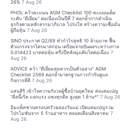
26%
7 Aug 26
PHOL คว้าคะแนน AGM Checklist 100 คะแนนเต็ม
ระดับ "ดีเยี่ยม" ต่อเนื่องเป็นปีที่ 7 ตอกย้ำการดำเนิน
ธุรกิจตามหลักธรรมาภิบาล โปร่งใส สร้างความเชื่อมั่น
ผู้ถือหุ้น
7 Aug 26
SINO ประกาศ Q2/69 ทำกำไรสุทธิ 10 ล้านบาท ฟื้น
ตัวแกร่งจากไตรมาสก่อน เตรียมจ่ายปันผลระหว่างกาล
0.014423 บาทต่อหุ้น ครึ่งปีหลังมุ่งเติบโตต่อเนื่อง
7
Aug 26
ADVICE คว้า "ดีเยี่ยมสมควรเป็นตัวอย่าง" AGM
Checklist 2569 ตอกย้ำมาตรฐานการกำกับดูแล
กิจการที่ดี
7 Aug 26
แสนสิริ เข้าใจความกังวลผู้ซื้อบ้านยุคใหม่ ส่งแคมเปญ
"ดีลนี้เริ่ด แจกแรง แซงทุกดีล สูงสุด 1 ล้าน*"
7 Aug 26
อิมแพ็คชวนครอบครัวฉลองวันแม่ เปิดแคมเปญรวม
โปรโมชันจาก 5 ร้านอาหาร ตลอดเดือนสิงหาคม
7
Aug 26