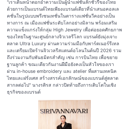
"เราเดินหน้าตอกย้ำความเป็นผู้นำแฟชั่นลักชัวรีของไทย
ด้วยการเป็นแบรนด์ไทยเพียงแบรนด์เดียวที่นำเสนอคอลเล
คชั่นในรูปแบบพรีเซนเทชั่นในตารางแฟชั่นวีคอย่างเป็น
ทางการ ณ เมืองแฟชั่นระดับโลกอย่างมิลาน พร้อมเสริม
ความแข็งแกร่งให้กลุ่ม High Jewelry เพื่อต่อยอดศักยภาพ
ของไทยในฐานะศูนย์กลางจิวเวลรีโลก แบรนด์ยังมุ่งเจาะ
ตลาด Ultra Luxury ผ่านความร่วมมือกับพาร์ตเนอร์รีเทล
และเตรียมเปิดร้านจิวเวลรีสแตนด์อโลนในต้นปี 2026 รวม
ถึงร่วมงานกับพันธมิตรสำคัญ เช่น การบินไทย เพื่อขยาย
ฐานลูกค้า ขณะเดียวกันงานฝีมือยังคงเป็นหัวใจของเรา
ผ่าน in-house embroidery และ atelier ที่ผสานเทคนิค
ไทยและฝรั่งเศส สร้างสรรค์เอกลักษณ์ของแบรนด์สู่ตลาด
สากลต่อไป" นางรติรส กล่าวปิดท้ายถึงการเติบโตในเชิง
ธุรกิจของแบรนด์