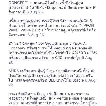
CONCERT" งานคอนเสิร์ตเดี่ยวครั้งยิ่งใหญ่สุด
มหัศจรรย์ 3 วัน 16-17-18 ตุลาคมนี้ ปักหมุดกดบัตร 16
สิงหาคมนี้
6 Aug 26
ครั้งแรกของอุตสาหกรรมสีไทย นิปปอนเพนต์ผนึก 6
พันธมิตรโมเดิร์นเทรดชั้นนำ นำร่องเปิดตัว "NIPPON
PAINT WORRY FREE" โปรแกรมดูแลคุณภาพฟิล์มสีห
ลังการขาย
6 Aug 26
SYNEX ปักหมุด New Growth Engine รับยุค AI
Economy สร้างฐานรายได้ Recurring Revenue ขับ
เคลื่อนการเติบโตอย่างยั่งยืน โชว์กำไร Q2/69 โต 18%
พร้อมจ่ายปันผลระหว่างกาล 0.10 บาทต่อหุ้น
6 Aug
26
AURA เตรียมขายหุ้นกู้ 2 ชุด ปลายสิงหาคมนี้ ทั้งรุ่นมี
ประกันและไม่มีประกัน เสริมแกร่งขยาย "ทองมาเงิน
ไป" ทริสคงเครดิตบริษัท BBB แนวโน้ม Stable
6 Aug
26
กรมทรัพย์สินทางปัญญา จับมือ สกสว. แถลงความ
พร้อมจัดงานใหญ่แห่งปี "IP x Venture Rise Thailand
2026" ดันทรัพย์สินทางปัญญาและนวัตกรรมไทยสู่โลก