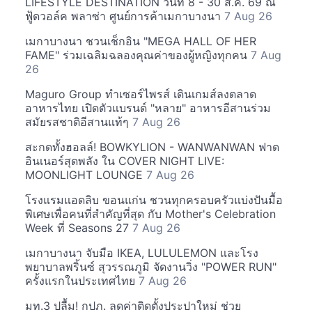
LIFESTYLE DESTINATION วันที่ 8 - 30 ส.ค. 69 ณ
ฟู้ดวอล์ค พลาซ่า ศูนย์การค้าเมกาบางนา
7 Aug 26
เมกาบางนา ชวนเช็กอิน "MEGA HALL OF HER
FAME" ร่วมเฉลิมฉลองคุณค่าของผู้หญิงทุกคน
7 Aug
26
Maguro Group ทำเซอร์ไพรส์ เดินเกมส์ลงตลาด
อาหารไทย เปิดตัวแบรนด์ "หลาย" อาหารอีสานร่วม
สมัยรสชาติอีสานแท้ๆ
7 Aug 26
สะกดทั้งฮอลล์! BOWKYLION - WANWANWAN ฟาด
อินเนอร์สุดพลัง ใน COVER NIGHT LIVE:
MOONLIGHT LOUNGE
7 Aug 26
โรงแรมแอดลิบ ขอนแก่น ชวนทุกครอบครัวแบ่งปันมื้อ
พิเศษเพื่อคนที่สำคัญที่สุด กับ Mother's Celebration
Week ที่ Seasons 27
7 Aug 26
เมกาบางนา จับมือ IKEA, LULULEMON และโรง
พยาบาลพริ้นซ์ สุวรรณภูมิ จัดงานวิ่ง "POWER RUN"
ครั้งแรกในประเทศไทย
7 Aug 26
มท.3 ปลื้ม! กปภ. ลดค่าติดตั้งประปาใหม่ ช่วย