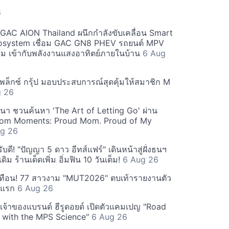
S
ะ GAC AION Thailand ผนึกกำลังขับเคลื่อน Smart
osystem เชื่อม GAC GN8 PHEV รถยนต์ MPV
ียม เข้ากับพลังงานแสงอาทิตย์ภายในบ้าน
6 Aug
ีเพล็กซ์ กรุ้ป มอบประสบการณ์สุดคุ้มให้สมาชิก M
g 26
ฒนา ชวนค้นหา 'The Art of Letting Go' ผ่าน
m Moments: Proud Mom. Proud of My
g 26
ดี! "ปัญญา 5 ดาว อีทส์แฟร์" เดินหน้าสู่ฝั่งธนฯ
ดิม ร้านเด็ดเพิ่ม อิ่มฟิน 10 วันเต็ม!
6 Aug 26
ทือน! 77 สาวงาม "MUT2026" ตบเท้ารายงานตัว
ันแรก
6 Aug 26
 เจ้าของแบรนด์ ฮีรูดอยด์ เปิดตัวแคมเปญ "Road
 with the MPS Science"
6 Aug 26