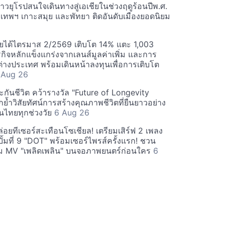
วยุโรปสนใจเดินทางสู่เอเชียในช่วงฤดูร้อนปีพ.ศ.
ุงเทพฯ เกาะสมุย และพัทยา ติดอันดับเมืองยอดนิยม
ยได้ไตรมาส 2/2569 เติบโต 14% แตะ 1,003
กิจหลักแข็งแกร่งจากเลนส์มูลค่าเพิ่ม และการ
างประเทศ พร้อมเดินหน้าลงทุนเพื่อการเติบโต
 Aug 26
กันชีวิต คว้ารางวัล "Future of Longevity
้ำวิสัยทัศน์การสร้างคุณภาพชีวิตที่ยืนยาวอย่าง
อคนไทยทุกช่วงวัย
6 Aug 26
อยทีเซอร์สะเทือนโซเชียล! เตรียมเสิร์ฟ 2 เพลง
ั้มที่ 9 "DOT" พร้อมเซอร์ไพรส์ครั้งแรก! ชวน
 MV "เพลิดเพลิน" บนจอภาพยนตร์ก่อนใคร
6