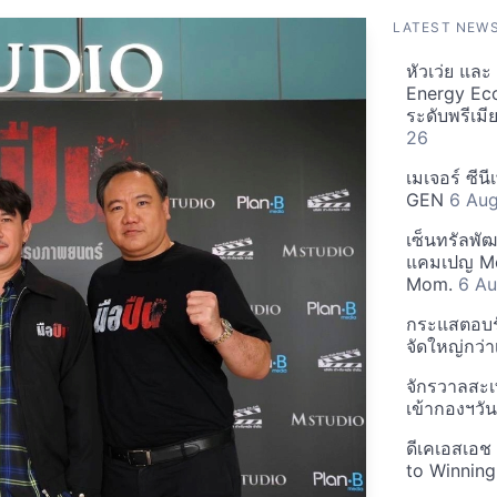
LATEST NEW
หัวเว่ย แล
Energy Ec
ระดับพรีเม
26
เมเจอร์ ซีน
GEN
6 Au
เซ็นทรัลพั
แคมเปญ Mo
Mom.
6 Au
กระแสตอบรับ
จัดใหญ่กว่าเ
จักรวาลสะเ
เข้ากองฯว
ดีเคเอสเอช
to Winning