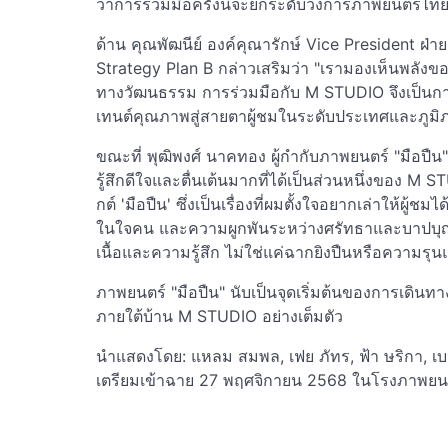
ว่าการร่วมมือครั้งนี้จะยกระดับวงการภาพยนตร์ไทยให
ด้าน คุณพัฒนีย์ องค์คุณารักษ์ Vice President ฝ
Strategy Plan B กล่าวเสริมว่า "เรามองเห็นพลัง
ทางวัฒนธรรม การร่วมมือกับ M STUDIO จึงเป็นการ
เทนต์คุณภาพสู่สายตาผู้ชมในระดับประเทศและภูมิ
ขณะที่ พุฒิพงศ์ นาคทอง ผู้กำกับภาพยนตร์ "มือปืน" 
รู้สึกดีใจและตื่นเต้นมากที่ได้เป็นส่วนหนึ่งของ M 
กต์ 'มือปืน' ซึ่งเป็นเรื่องที่ผมตั้งใจอยากเล่าให้ผู้ช
ในใจคน และความผูกพันระหว่างศรัทธาและบาปบุญ ทุ
เนื้อและความรู้สึก ไม่ใช่แค่ฉากยิงปืนหรือความรุน
ภาพยนตร์ "มือปืน" นับเป็นจุดเริ่มต้นของการเดินทา
ภายใต้บ้าน M STUDIO อย่างเต็มตัว
นำแสดงโดย: แหลม สมพล, เฟย ภัทร, ฟ้า ษริกา, เบน
เตรียมเข้าฉาย 27 พฤศจิกายน 2568 ในโรงภาพยนต