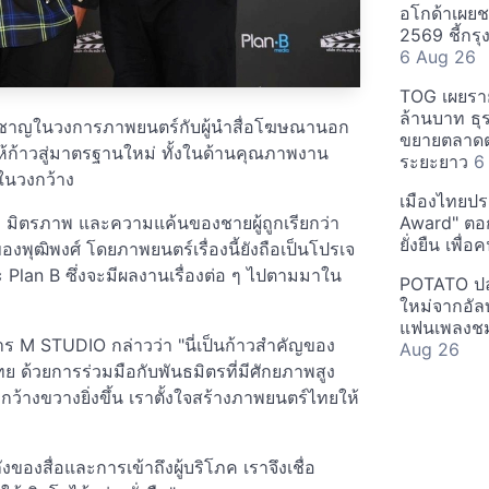
อโกด้าเผยชา
2569 ชี้กร
6 Aug 26
TOG เผยรา
ล้านบาท ธุร
ชี่ยวชาญในวงการภาพยนตร์กับผู้นำสื่อโฆษณานอก
ขยายตลาดต่
ห้ก้าวสู่มาตรฐานใหม่ ทั้งในด้านคุณภาพงาน
ระยะยาว
6
ในวงกว้าง
เมืองไทยประ
า มิตรภาพ และความแค้นของชายผู้ถูกเรียกว่า
Award" ตอกย
ยั่งยืน เพื่
องพุฒิพงศ์ โดยภาพยนตร์เรื่องนี้ยังถือเป็นโปรเจ
Plan B ซึ่งจะมีผลงานเรื่องต่อ ๆ ไปตามมาใน
POTATO ปล่
ใหม่จากอัลบ
แฟนเพลงชม
หาร M STUDIO กล่าวว่า "นี่เป็นก้าวสำคัญของ
Aug 26
้วยการร่วมมือกับพันธมิตรที่มีศักยภาพสูง
งกว้างขวางยิ่งขึ้น เราตั้งใจสร้างภาพยนตร์ไทยให้
ของสื่อและการเข้าถึงผู้บริโภค เราจึงเชื่อ