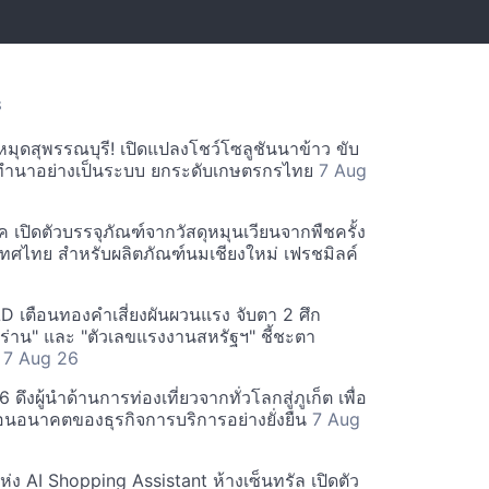
S
ักหมุดสุพรรณบุรี! เปิดแปลงโชว์โซลูชันนาข้าว ขับ
รทำนาอย่างเป็นระบบ ยกระดับเกษตรกรไทย
7 Aug
ค เปิดตัวบรรจุภัณฑ์จากวัสดุหมุนเวียนจากพืชครั้ง
ศไทย สำหรับผลิตภัณฑ์นมเชียงใหม่ เฟรชมิลค์
เตือนทองคำเสี่ยงผันผวนแรง จับตา 2 ศึก
หร่าน" และ "ตัวเลขแรงงานสหรัฐฯ" ชี้ชะตา
ด
7 Aug 26
ึงผู้นำด้านการท่องเที่ยวจากทั่วโลกสู่ภูเก็ต เพื่อ
ื่อนอนาคตของธุรกิจการบริการอย่างยั่งยืน
7 Aug
่ง AI Shopping Assistant ห้างเซ็นทรัล เปิดตัว