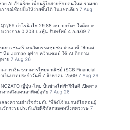
ช่วย AI อัจฉริยะ เพื่อนรู้ใจสายช้อปคนใหม่ ร่วมยก
ารณ์ช้อปปิ้งให้ง่ายขึ้นได้ ในแชตเดียว
7 Aug
! Q2/69 กำไรนิวไฮ 29.88 ลบ. บอร์ดฯ ใจดีเคาะ
หว่างกาล 0.203 บ./หุ้น รับทรัพย์ 4 ก.ย.69
7
ุนเยาวชนสร้างนวัตกรรมชุมชน ผ่านเวที "ฮักแม่
 ทีม Jernae จุฬาฯ คว้าแชมป์ ใช้ AI ติดตาม
ูญหาย
7 Aug 26
าดการเงิน ธนาคารไทยพาณิชย์ (SCB Financial
่าเงินบาทประจำวันที่ 7 สิงหาคม 2569
7 Aug 26
 NOZATO ญี่ปุ่น-ไทย ปั้นช่างไฟฟ้าฝีมือดี เปิดทาง
ึกงานถึงแดนอาทิตย์อุทัย
7 Aug 26
' ฉลองความสำเร็จร่วมกับ 'พี่จิงโจ้'แบรนด์ไอคอนผู้
ลังนวัตกรรมประกันภัยดิจิทัลตลอดหนึ่งทศวรรษ
7