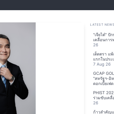
LATEST NEW
"เจียไต๋" ป
เคลื่อนกา
26
เต็ดตรา แพ้
แรกในประเท
7 Aug 26
GCAP GOLD 
"สหรัฐฯ-อิ
ดอกเบี้ยเฟ
PHIST 2026 ด
ร่วมขับเคล
26
ก้าวสำคัญแห