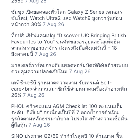
2569
7 Aug 26
ซัมซุง เปิดยอดจองทั่วโลก Galaxy Z Series เจเนอเร
ชันใหม่, Watch Ultra2 และ Watch9 สูงกว่ารุ่นก่อน
หน้ากว่า 30%
7 Aug 26
ท็อปส์ เสิร์ฟแคมเปญ "Discover UK: Bringing British
Favourites to You" ขนทัพของอร่อยและไอเท็มฮิต
จากสหราชอาณาจักร ส่งตรงถึงมือตั้งแต่วันนี้ - 18
สิงหาคมนี้
7 Aug 26
มาสเตอร์การ์ดยกระดับแพลตฟอร์มบัตรดิจิทัลด้วยระบบ
ควบคุมความปลอดภัยใหม่
7 Aug 26
เคทีซี-เจซีบี รุกหมวดความงาม รับเทรนด์ Self-
care<br>จำนวนสมาชิกใช้จ่ายหมวดเครื่องสำอางเพิ่ม
26%
7 Aug 26
PHOL คว้าคะแนน AGM Checklist 100 คะแนนเต็ม
ระดับ "ดีเยี่ยม" ต่อเนื่องเป็นปีที่ 7 ตอกย้ำการดำเนิน
ธุรกิจตามหลักธรรมาภิบาล โปร่งใส สร้างความเชื่อมั่น
ผู้ถือหุ้น
7 Aug 26
SINO ประกาศ Q2/69 ทำกำไรสุทธิ 10 ล้านบาท ฟื้น