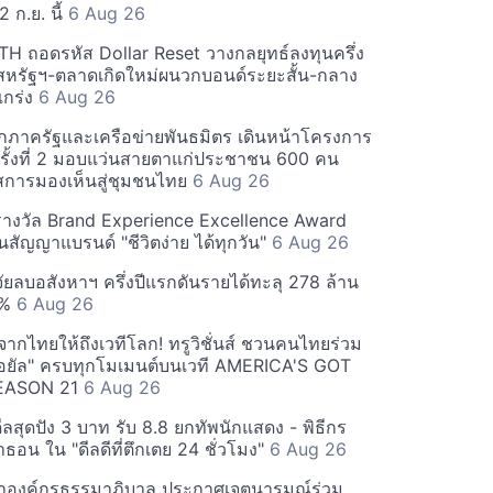
2 ก.ย. นี้
6 Aug 26
 ถอดรหัส Dollar Reset วางกลยุทธ์ลงทุนครึ่ง
ุ้นสหรัฐฯ-ตลาดเกิดใหม่ผนวกบอนด์ระยะสั้น-กลาง
แกร่ง
6 Aug 26
 ผนึกภาครัฐและเครือข่ายพันธมิตร เดินหน้าโครงการ
ครั้งที่ 2 มอบแว่นสายตาแก่ประชาชน 600 คน
การมองเห็นสู่ชุมชนไทย
6 Aug 26
ารางวัล Brand Experience Excellence Award
นสัญญาแบรนด์ "ชีวิตง่าย ได้ทุกวัน"
6 Aug 26
ัยลบอสังหาฯ ครึ่งปีแรกดันรายได้ทะลุ 278 ล้าน
0%
6 Aug 26
์จากไทยให้ถึงเวทีโลก! ทรูวิชั่นส์ ชวนคนไทยร่วม
่ รอยัล" ครบทุกโมเมนต์บนเวที AMERICA'S GOT
EASON 21
6 Aug 26
ดีลสุดปัง 3 บาท รับ 8.8 ยกทัพนักแสดง - พิธีกร
อน ใน "ดีลดีที่ตึกเตย 24 ชั่วโมง"
6 Aug 26
ำองค์กรธรรมาภิบาล ประกาศเจตนารมณ์ร่วม