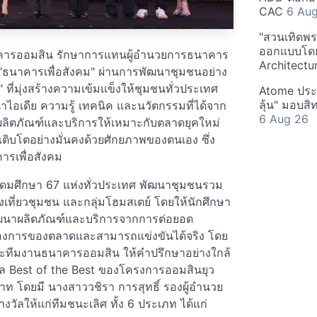
CAC
6 Au
"สวนเทิดพระ
ออกแบบโดยอ
าคารออมสิน รักษาการแทนผู้อำนวยการธนาคาร
Architect
 "ธนาคารเพื่อสังคม" ผ่านการพัฒนาชุมชนอย่าง
น" ที่มุ่งสร้างความเข้มแข็งให้ชุมชนทั่วประเทศ
Atome ประเ
ลุ้น" มอบสิ
เดีย ความรู้ เทคนิค และนวัตกรรมที่ได้จาก
6 Aug 26
บผลิตภัณฑ์และบริการให้เหมาะกับตลาดยุคใหม่
บโตอย่างมั่นคงด้วยศักยภาพของตนเอง ซึ่ง
ารเพื่อสังคม
อุดมศึกษา 67 แห่งทั่วประเทศ พัฒนาชุมชนรวม
องเที่ยวชุมชน และกลุ่มโฮมสเตย์ โดยให้นักศึกษา
อพัฒนาผลิตภัณฑ์และบริการจากการต่อยอด
ต้องการของตลาดและสามารถแข่งขันได้จริง โดย
ยและทีมงานธนาคารออมสิน ให้คำปรึกษาอย่างใกล้
างวัล Best of the Best ของโครงการออมสินยุว
 บาท โดยมี นางสาววชิรา การสุทธิ์ รองผู้อำนวย
ลให้แก่ทีมชนะเลิศ ทั้ง 6 ประเภท ได้แก่