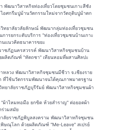
รพา พัฒนาวิสาหกิจท่องเที่ยวโดยชุมชนเกาะสีชัง
" ไอศกรีมปูม้านวัตกรรมใหม่จากวัตถุดิบปูม้าตก
วิทยาลัยวลัยลักษณ์ พัฒนากลุ่มท่องเที่ยวชุมชน
การยกระดับบริการ "ท่องเที่ยวชุมชนบ้านเกาะ
ผ่านแนวคิดธนาคารขยะ
ยราชภัฏนครสวรรค์ พัฒนาวิสาหกิจชุมชนบ้าน
ยผลิตภัณฑ์ "หัตถชา" เทียนหอมที่ผสานศิลปะ
ฟ้าหลวง พัฒนาวิสาหกิจชุมชนมีชีวา จ.เชียงราย
่ผำ ที่ใช้นวัตกรรมพัฒนาจนได้คุณภาพมาตรฐาน
ยาลัยราชภัฏบุรีรัมย์ พัฒนาวิสาหกิจชุมชนผ้า
ฑ์ "ผ้าไหมทอมือ ยกขิด ห้วยสำราญ" ต่อยอดผ้า
ร่วมสมัย
ยาลัยราชภัฏพิบูลสงคราม พัฒนาวิสาหกิจชุมชน
.พิษณุโลก ด้วยผลิตภัณฑ์ "Me-Leave" สเปรย์