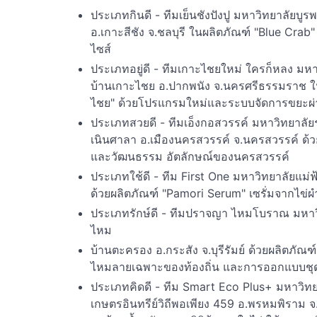
ประเภทกินดี - ทีมเย็นชังปังปู มหาวิทยาลัยบู
อ.เกาะสีชัง จ.ชลบุรี ในผลิตภัณฑ์ "Blue Crab
ไซส์
ประเภทอยู่ดี - ทีมเกาะไชยใหม่ ใครก็หลง มหา
บ้านเกาะไชย อ.ปากพนัง จ.นครศรีธรรมราช ใน
ไชย" ด้วยโปรแกรมใหม่และระบบจัดการขยะ
ประเภทสวยดี - ทีมเอ็งกอสวรรค์ มหาวิทยาลั
เนินศาลา อ.เมืองนครสวรรค์ จ.นครสวรรค์ ด้ว
และวัฒนธรรม อัตลักษณ์ของนครสวรรค์
ประเภทใช้ดี - ทีม First One มหาวิทยาลัยแม่
ด้วยผลิตภัณฑ์ "Pamori Serum" เซรั่มจากไข
ประเภทรักษ์ดี - ทีมปราจญา ไหมโบราณ มหาวิท
ไหม
บ้านตะครอง อ.กระสัง จ.บุรีรัมย์ ด้วยผลิตภัณ
ไหมลายเฉพาะของท้องถิ่น และการออกแบบชุด
ประเภทคิดดี - ทีม Smart Eco Plus+ มหาวิท
เกษตรอินทรีย์วิถีพอเพียง 459 อ.พรหมพิราม จ