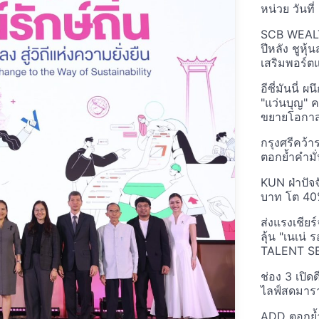
หน่วย วันที่ 
SCB WEALTH
ปีหลัง ชูห
เสริมพอร์ต
อีซี่มันนี่
"แว่นบุญ" 
ขยายโอกาส
กรุงศรีคว้
ตอกย้ำคำมั่
KUN ฝ่าปัจจ
บาท โต 4
ส่งแรงเชียร
ลุ้น "เนเน
TALENT S
ช่อง 3 เปิด
ไลฟ์สดมาราธ
ADD ตอกย้