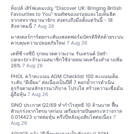
ท็อปส์ เสิร์ฟแคมเปญ "Discover UK: Bringing British
Favourites to You" ขนทัพของอร่อยและไอเท็มฮิต
จากสหราชอาณาจักร ส่งตรงถึงมือตั้งแต่วันนี้ - 18
สิงหาคมนี้
7 Aug 26
มาสเตอร์การ์ดยกระดับแพลตฟอร์มบัตรดิจิทัลด้วยระบบ
ควบคุมความปลอดภัยใหม่
7 Aug 26
เคทีซี-เจซีบี รุกหมวดความงาม รับเทรนด์ Self-
care<br>จำนวนสมาชิกใช้จ่ายหมวดเครื่องสำอางเพิ่ม
26%
7 Aug 26
PHOL คว้าคะแนน AGM Checklist 100 คะแนนเต็ม
ระดับ "ดีเยี่ยม" ต่อเนื่องเป็นปีที่ 7 ตอกย้ำการดำเนิน
ธุรกิจตามหลักธรรมาภิบาล โปร่งใส สร้างความเชื่อมั่น
ผู้ถือหุ้น
7 Aug 26
SINO ประกาศ Q2/69 ทำกำไรสุทธิ 10 ล้านบาท ฟื้น
ตัวแกร่งจากไตรมาสก่อน เตรียมจ่ายปันผลระหว่างกาล
0.014423 บาทต่อหุ้น ครึ่งปีหลังมุ่งเติบโตต่อเนื่อง
7
Aug 26
ADVICE คว้า "ดีเยี่ยมสมควรเป็นตัวอย่าง" AGM