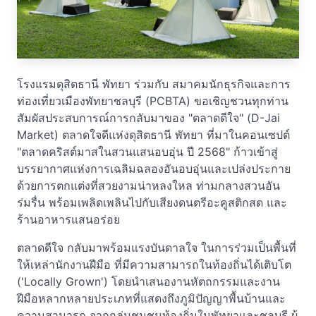
โรงแรมดุสิตธานี พัทยา ร่วมกับ สมาคมนักธุรกิจและการ
ท่องเที่ยวเมืองพัทยาชลบุรี (PCBTA) ขอเชิญชวนทุกท่าน
สัมผัสประสบการณ์การกลับมาของ "ตลาดดีใจ" (D-Jai
Market) ตลาดใจดีแห่งดุสิตธานี พัทยา ที่มาในคอนเซปต์
"ตลาดคริสต์มาสในสวนแสนอบอุ่น ปี 2568" ก้าวเข้าสู่
บรรยากาศแห่งการเฉลิมฉลองอันอบอุ่นและเปล่งประกาย
ด้วยการตกแต่งที่สวยงามน่าหลงใหล ท่ามกลางสวนอัน
ร่มรื่น พร้อมเพลิดเพลินไปกับเสียงดนตรีอะคูสติกสด และ
ร้านอาหารแสนอร่อย
ตลาดดีใจ กลับมาพร้อมแรงบันดาลใจ ในการร่วมเป็นพื้นที่
ให้เหล่านักงานฝีมือ ที่มีความสามารถในท้องถิ่นได้เติบโต
('Locally Grown') โดยนำเสนองานหัตถกรรมและงาน
ฝีมือหลากหลายประเภทที่แสดงถึงภูมิปัญญาพื้นบ้านและ
ความสามารถ จากกลุ่มชุมชนท้องถิ่นในพัทยาและชลบุรี ผู้