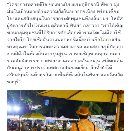
"โครงการตลาดดีใจ ของทางโรงแรมดุสิตธานี พัทยา มุ่ง
มั่นในเป้าหมายด้านความยั่งยืนอย่างต่อเนื่อง พร้อมเชื่อม
โยงและสนับสนุนในการยกระดับชุมชนท้องถิ่น" มร. โธมัส
ผู้จัดการทั่วไปโรงแรมดุสิตธานี พัทยา กล่าวว่า "เราได้เชิญ
ชวนกลุ่มชุมชนที่ได้รับการคัดเลือกเข้าร่วมโดยไม่มีค่าใช้
จ่ายใดใด โดยเชื่อมั่นว่าแพลตฟอร์มนี้จะเป็นอีกโอกาสอัน
ทรงคุณค่าในการแสดงความสามารถ และส่งต่อภูมิปัญญา
งานฝีมือในท้องถิ่นจากรุ่นสู่รุ่น เราขอเชิญชวนทุกท่านมา
ร่วมสัมผัสบรรยากาศของงานเทศกาลอันอบอุ่น เพลิดเพลิน
กับเมนูอาหารประจำเทศกาลอันยอดเยี่ยม อีกทั้งยังได้
สนับสนุนร้านค้าธุรกิจจากพื้นที่ท้องถิ่นในพัทยาและจังหวัด
ชลบุรี"