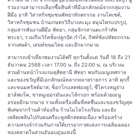
ร่วมงานสามารถเลือกซื้อสินค้าที่มีเอกลักษณ์จากกลุ่มงาน
ฝีมือ อาทิ วิสาหกิจชุมชนพัทยาหัถตกรรม งานโคเชต์,
วิสาหกิจชุมชน บ้านเกษตรวิถีบางละมุง สมุนไพรแปรรูป,
กลุ่มสารพันงานฝีมือ พัทยา, กลุ่มจักรสานตะกร้าทัพ
พระยา, รวมถึงเวิร์คช็อปลูกปัด กำไล, กิฟท์ช้อปหัตถกรรม
จากเศษผ้า, เสน่ห์ขนมไทย และอีกมากมาย
สามารถเข้าเที่ยวชมงานได้ฟรี ทุกวันตั้งแต่ วันที่ 18 ถึง 21
ธันวาคม 2568 เวลา 17:00 น. ถึง 22:00 น. ณ บริเวณ
สวนด้านหน้าโรงแรมดุสิตธานี พัทยา พบกับเมนูเทศกาล
และของขวัญที่มีเอกลักษณ์หลากหลายรายการ อาทิ คุกกี้
และขนมคริสต์มาส, ช็อกโกแลตฟองดูว์, ซี่โครงหมูย่าง
ฮาล์ฟแร็ค, ขาหมูเยอรมันและไส้กรอก พร้อมด้วยเมนู
อร่อยอีกมากมาย รวมทั้งเครื่องดื่มที่สดชื่นและของขวัญสุด
พิเศษจากร้านค้าท้องถิ่น ร้านไมโลโรงเรียน และยัง
เพลิดเพลินไปกับดนตรีอะคูสติกสดต่อเนื่อง พร้อมสร้าง
ความทรงจำร่วมกันภายใต้บรรยากาศแห่งการเฉลิมฉลอง
ของตลาดในสวนอันอบอุ่นแห่งนี้