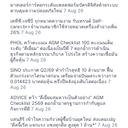
มาสเตอร์การ์ดยกระดับแพลตฟอร์มบัตรดิจิทัลด้วยระบบ
ควบคุมความปลอดภัยใหม่
7 Aug 26
เคทีซี-เจซีบี รุกหมวดความงาม รับเทรนด์ Self-
care<br>จำนวนสมาชิกใช้จ่ายหมวดเครื่องสำอางเพิ่ม
26%
7 Aug 26
PHOL คว้าคะแนน AGM Checklist 100 คะแนนเต็ม
ระดับ "ดีเยี่ยม" ต่อเนื่องเป็นปีที่ 7 ตอกย้ำการดำเนิน
ธุรกิจตามหลักธรรมาภิบาล โปร่งใส สร้างความเชื่อมั่น
ผู้ถือหุ้น
7 Aug 26
SINO ประกาศ Q2/69 ทำกำไรสุทธิ 10 ล้านบาท ฟื้น
ตัวแกร่งจากไตรมาสก่อน เตรียมจ่ายปันผลระหว่างกาล
0.014423 บาทต่อหุ้น ครึ่งปีหลังมุ่งเติบโตต่อเนื่อง
7
Aug 26
ADVICE คว้า "ดีเยี่ยมสมควรเป็นตัวอย่าง" AGM
Checklist 2569 ตอกย้ำมาตรฐานการกำกับดูแล
กิจการที่ดี
7 Aug 26
แสนสิริ เข้าใจความกังวลผู้ซื้อบ้านยุคใหม่ ส่งแคมเปญ
"ดีลนี้เริ่ด แจกแรง แซงทุกดีล สูงสุด 1 ล้าน*"
7 Aug 26