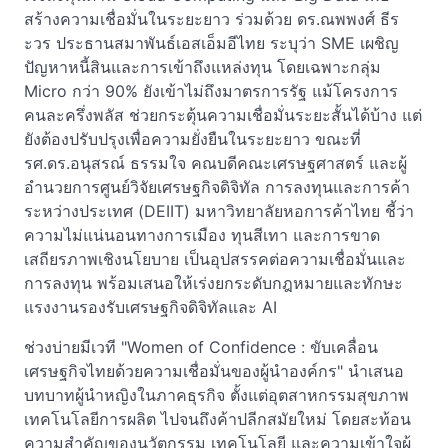
สร้างความเชื่อมั่นในระยะยาว ร่วมด้วย ดร.ณพพงศ์ ธีร
ะวร ประธานสมาพันธ์เอสเอ็มอีไทย ระบุว่า SME เผชิญ
ปัญหาหนี้สินและการเข้าถึงแหล่งทุน โดยเฉพาะกลุ่ม
Micro กว่า 90% ยังเข้าไม่ถึงมาตรการรัฐ แม้โครงการ
คนละครึ่งพลัส ช่วยกระตุ้นความเชื่อมั่นระยะสั้นได้บ้าง แต่
ยังต้องปรับปรุงเพื่อความยั่งยืนในระยะยาว ขณะที่
รศ.ดร.อนุสรณ์ ธรรมใจ คณบดีคณะเศรษฐศาสตร์ และผู้
อำนวยการศูนย์วิจัยเศรษฐกิจดิจิทัล การลงทุนและการค้า
ระหว่างประเทศ (DEIIT) มหาวิทยาลัยหอการค้าไทย ชี้ว่า
ความไม่แน่นอนทางการเมือง ทุนสีเทา และการขาด
เสถียรภาพเชิงนโยบาย เป็นอุปสรรคต่อความเชื่อมั่นและ
การลงทุน พร้อมเสนอให้เร่งยกระดับกฎหมายและทักษะ
แรงงานรองรับเศรษฐกิจดิจิทัลและ AI
ช่วงบ่ายมีเวที "Women of Confidence : ขับเคลื่อน
เศรษฐกิจไทยด้วยความเชื่อมั่นของผู้นำองค์กร" นำเสนอ
บทบาทผู้นำหญิงในภาคธุรกิจ ตั้งแต่อุตสาหกรรมสุขภาพ
เทคโนโลยีการผลิต ไปจนถึงค้าปลีกสมัยใหม่ โดยสะท้อน
ความสำคัญของนวัตกรรม เทคโนโลยี และความเข้าใจผู้