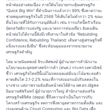
หน้าต่ออย่างต่อเนื่อง ภายใต้นโยบายกระตุ้นเศรษฐกิจ
"Quick Big Win" ที่ดำเนินการแล้วกว่า 99% ซึ่งคาดว่าจะ
ช่วยพยุงเศรษฐกิจในปี 2568 ให้เติบโตไม่ต่ำกว่า 2% ขณะ
ที่นโยบายที่ได้รับการอนุมัติแล้ว เช่น การแก้หนี้ครัวเรือน
บัตรสวัสดิการแห่งรัฐ และมาตรการท่องเที่ยว ยังคงเดิน
หน้าต่อไปได้งานนี้ยังมีเวทีเสวนาในหัวข้อ "Rebuilding
Confidence, Rebuilding Thailand: เส้นทางสู่เศรษฐกิจที่
แข็งแรงและยั่งยืน" ซึ่งสะท้อนมุมมองจากหน่วยงาน
เศรษฐกิจสำคัญ
โดย นายนันทพงษ์ จิระเลิศพงษ์ ผู้อำนวยการสำนักงาน
นโยบายและยุทธศาสตร์การค้า (สนค.) กระทรวงพาณิชย์
ชี้ว่า เศรษฐกิจไทยปีนี้แม้ไม่ถดถอยแต่มีแนวโน้มชะลอตัว
คาดเติบโต 2.1-2.2% ขณะที่การส่งออกแม้ปรับลดลงใน
บางช่วง แต่ภาพรวมยังเดินหน้าต่อได้ด้าน ผศ.ดร.ณัฐพล
นิมมานพัชรินทร์ ผู้อำนวยการใหญ่ สำนักงานส่งเสริม
เศรษฐกิจดิจิทัล (depa) ชี้ถึงความจำเป็นในการปรับ
โครงสร้างเศรษฐกิจ ลดการพึ่งพาอุตสาหกรรมดั้งเดิม และ
เร่งลงทุนด้าน Cloud Computing และ Big Data เพื่อ