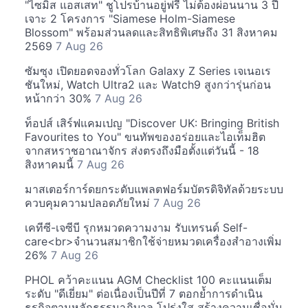
"ไซมิส แอสเสท" ชูโปรบ้านอยู่ฟรี ไม่ต้องผ่อนนาน 3 ปี
เจาะ 2 โครงการ "Siamese Holm-Siamese
Blossom" พร้อมส่วนลดและสิทธิพิเศษถึง 31 สิงหาคม
2569
7 Aug 26
ซัมซุง เปิดยอดจองทั่วโลก Galaxy Z Series เจเนอเร
ชันใหม่, Watch Ultra2 และ Watch9 สูงกว่ารุ่นก่อน
หน้ากว่า 30%
7 Aug 26
ท็อปส์ เสิร์ฟแคมเปญ "Discover UK: Bringing British
Favourites to You" ขนทัพของอร่อยและไอเท็มฮิต
จากสหราชอาณาจักร ส่งตรงถึงมือตั้งแต่วันนี้ - 18
สิงหาคมนี้
7 Aug 26
มาสเตอร์การ์ดยกระดับแพลตฟอร์มบัตรดิจิทัลด้วยระบบ
ควบคุมความปลอดภัยใหม่
7 Aug 26
เคทีซี-เจซีบี รุกหมวดความงาม รับเทรนด์ Self-
care<br>จำนวนสมาชิกใช้จ่ายหมวดเครื่องสำอางเพิ่ม
26%
7 Aug 26
PHOL คว้าคะแนน AGM Checklist 100 คะแนนเต็ม
ระดับ "ดีเยี่ยม" ต่อเนื่องเป็นปีที่ 7 ตอกย้ำการดำเนิน
ธุรกิจตามหลักธรรมาภิบาล โปร่งใส สร้างความเชื่อมั่น