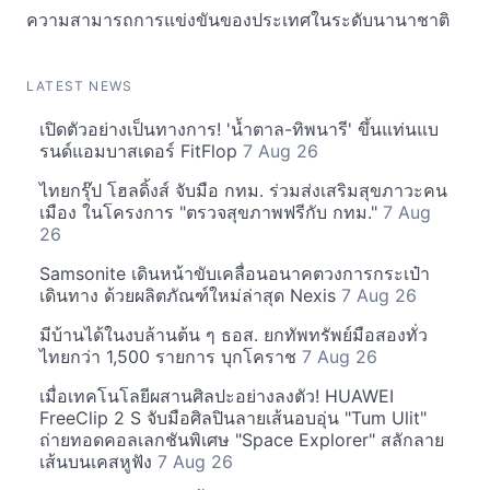
ความสามารถการแข่งขันของประเทศในระดับนานาชาติ
LATEST NEWS
เปิดตัวอย่างเป็นทางการ! 'น้ำตาล-ทิพนารี' ขึ้นแท่นแบ
รนด์แอมบาสเดอร์ FitFlop
7 Aug 26
ไทยกรุ๊ป โฮลดิ้งส์ จับมือ กทม. ร่วมส่งเสริมสุขภาวะคน
เมือง ในโครงการ "ตรวจสุขภาพฟรีกับ กทม."
7 Aug
26
Samsonite เดินหน้าขับเคลื่อนอนาคตวงการกระเป๋า
เดินทาง ด้วยผลิตภัณฑ์ใหม่ล่าสุด Nexis
7 Aug 26
มีบ้านได้ในงบล้านต้น ๆ ธอส. ยกทัพทรัพย์มือสองทั่ว
ไทยกว่า 1,500 รายการ บุกโคราช
7 Aug 26
เมื่อเทคโนโลยีผสานศิลปะอย่างลงตัว! HUAWEI
FreeClip 2 S จับมือศิลปินลายเส้นอบอุ่น "Tum Ulit"
ถ่ายทอดคอลเลกชันพิเศษ "Space Explorer" สลักลาย
เส้นบนเคสหูฟัง
7 Aug 26