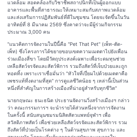
แวดล้อม สอดคล้องกับวิชาชีพสถาปนิกที่เป็นผู้ออกแบบ
อาคารและพื้นที่สาธารณะให้เหมาะสมกับสภาพแวดล้อม
และส่งเสริมการปฏิสัมพันธ์ที่ดีในชุมชน โดยจะจัดขึ้นในวัน
อาทิตย์ที่ 8 มีนาคม 2569 ซึ่งคาดว่าจะมีผู้ร่วมกิจกรรม
ประมาณ 3,000 คน
"แนวคิดการจัดงานในปีนี้คือ "Pet That Pet" (เพ็ท-ตัด-
เพ็ท) ซึ่งโครงการได้ขยายขอบเขตความเมตตาไปยังเพื่อน
ร่วมเมืองสี่ขา โดยมีวัตถุประสงค์เฉพาะเพื่อระดมทุนช่วย
เหลือสัตว์จรจัดและสัตว์พิการ รวมถึงสัตว์ที่เจ็บป่วยและถูก
ทอดทิ้ง เพราะเราเชื่อมั่นว่า "หัวใจที่เปี่ยมไปด้วยเมตตาคือ
เพชรแท้ที่งดงามที่สุด" การดูแลชีวิตน้อย ๆ เหล่านี้เป็นส่วน
หนึ่งที่สำคัญในการสร้างเมืองที่น่าอยู่สำหรับทุกชีวิต"
นายกฤษณะ ธนะธนิต ประธานจัดงานวิ่งสร้างเมืองฯ กล่าว
ว่า คณะกรรมการฯ จะนำรายได้ส่วนหนึ่งจากการจัดงาน
ในครั้งนี้ สนับสนุนชมรมนิสิตสัตวแพทย์จุฬาฯ เพื่อ
สวัสดิภาพสัตว์ เพื่อช่วยเหลือสัตว์จรจัดและสัตว์พิการ รวม
ถึงสัตว์ที่ป่วยเป็นโรคต่าง ๆ ในด้านสุขภาพ สุขภาวะ และ