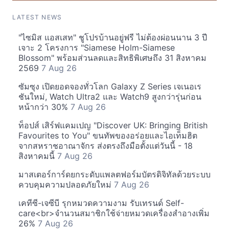
LATEST NEWS
"ไซมิส แอสเสท" ชูโปรบ้านอยู่ฟรี ไม่ต้องผ่อนนาน 3 ปี
เจาะ 2 โครงการ "Siamese Holm-Siamese
Blossom" พร้อมส่วนลดและสิทธิพิเศษถึง 31 สิงหาคม
2569
7 Aug 26
ซัมซุง เปิดยอดจองทั่วโลก Galaxy Z Series เจเนอเร
ชันใหม่, Watch Ultra2 และ Watch9 สูงกว่ารุ่นก่อน
หน้ากว่า 30%
7 Aug 26
ท็อปส์ เสิร์ฟแคมเปญ "Discover UK: Bringing British
Favourites to You" ขนทัพของอร่อยและไอเท็มฮิต
จากสหราชอาณาจักร ส่งตรงถึงมือตั้งแต่วันนี้ - 18
สิงหาคมนี้
7 Aug 26
มาสเตอร์การ์ดยกระดับแพลตฟอร์มบัตรดิจิทัลด้วยระบบ
ควบคุมความปลอดภัยใหม่
7 Aug 26
เคทีซี-เจซีบี รุกหมวดความงาม รับเทรนด์ Self-
care<br>จำนวนสมาชิกใช้จ่ายหมวดเครื่องสำอางเพิ่ม
26%
7 Aug 26