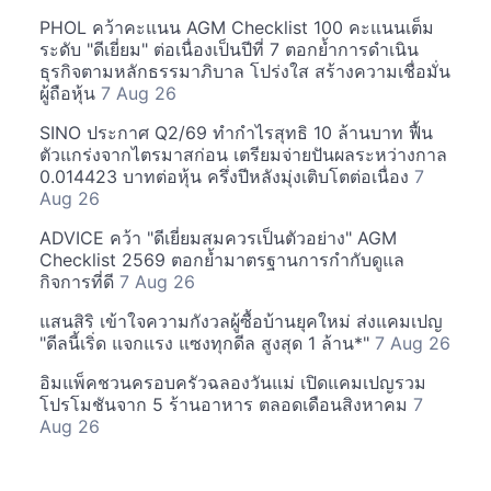
PHOL คว้าคะแนน AGM Checklist 100 คะแนนเต็ม
ระดับ "ดีเยี่ยม" ต่อเนื่องเป็นปีที่ 7 ตอกย้ำการดำเนิน
ธุรกิจตามหลักธรรมาภิบาล โปร่งใส สร้างความเชื่อมั่น
ผู้ถือหุ้น
7 Aug 26
SINO ประกาศ Q2/69 ทำกำไรสุทธิ 10 ล้านบาท ฟื้น
ตัวแกร่งจากไตรมาสก่อน เตรียมจ่ายปันผลระหว่างกาล
0.014423 บาทต่อหุ้น ครึ่งปีหลังมุ่งเติบโตต่อเนื่อง
7
Aug 26
ADVICE คว้า "ดีเยี่ยมสมควรเป็นตัวอย่าง" AGM
Checklist 2569 ตอกย้ำมาตรฐานการกำกับดูแล
กิจการที่ดี
7 Aug 26
แสนสิริ เข้าใจความกังวลผู้ซื้อบ้านยุคใหม่ ส่งแคมเปญ
"ดีลนี้เริ่ด แจกแรง แซงทุกดีล สูงสุด 1 ล้าน*"
7 Aug 26
อิมแพ็คชวนครอบครัวฉลองวันแม่ เปิดแคมเปญรวม
โปรโมชันจาก 5 ร้านอาหาร ตลอดเดือนสิงหาคม
7
Aug 26