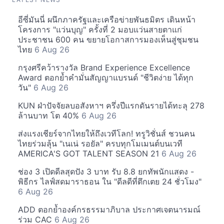
อีซี่มันนี่ ผนึกภาครัฐและเครือข่ายพันธมิตร เดินหน้า
โครงการ "แว่นบุญ" ครั้งที่ 2 มอบแว่นสายตาแก่
ประชาชน 600 คน ขยายโอกาสการมองเห็นสู่ชุมชน
ไทย
6 Aug 26
กรุงศรีคว้ารางวัล Brand Experience Excellence
Award ตอกย้ำคำมั่นสัญญาแบรนด์ "ชีวิตง่าย ได้ทุก
วัน"
6 Aug 26
KUN ฝ่าปัจจัยลบอสังหาฯ ครึ่งปีแรกดันรายได้ทะลุ 278
ล้านบาท โต 40%
6 Aug 26
ส่งแรงเชียร์จากไทยให้ถึงเวทีโลก! ทรูวิชั่นส์ ชวนคน
ไทยร่วมลุ้น "เนเน่ รอยัล" ครบทุกโมเมนต์บนเวที
AMERICA'S GOT TALENT SEASON 21
6 Aug 26
ช่อง 3 เปิดดีลสุดปัง 3 บาท รับ 8.8 ยกทัพนักแสดง -
พิธีกร ไลฟ์สดมาราธอน ใน "ดีลดีที่ตึกเตย 24 ชั่วโมง"
6 Aug 26
ADD ตอกย้ำองค์กรธรรมาภิบาล ประกาศเจตนารมณ์
ร่วม CAC
6 Aug 26