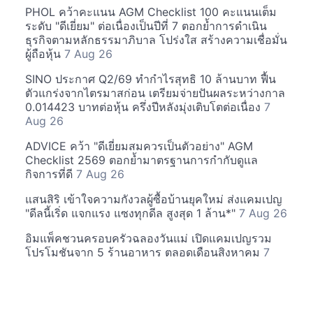
PHOL คว้าคะแนน AGM Checklist 100 คะแนนเต็ม
ระดับ "ดีเยี่ยม" ต่อเนื่องเป็นปีที่ 7 ตอกย้ำการดำเนิน
ธุรกิจตามหลักธรรมาภิบาล โปร่งใส สร้างความเชื่อมั่น
ผู้ถือหุ้น
7 Aug 26
SINO ประกาศ Q2/69 ทำกำไรสุทธิ 10 ล้านบาท ฟื้น
ตัวแกร่งจากไตรมาสก่อน เตรียมจ่ายปันผลระหว่างกาล
0.014423 บาทต่อหุ้น ครึ่งปีหลังมุ่งเติบโตต่อเนื่อง
7
Aug 26
ADVICE คว้า "ดีเยี่ยมสมควรเป็นตัวอย่าง" AGM
Checklist 2569 ตอกย้ำมาตรฐานการกำกับดูแล
กิจการที่ดี
7 Aug 26
แสนสิริ เข้าใจความกังวลผู้ซื้อบ้านยุคใหม่ ส่งแคมเปญ
"ดีลนี้เริ่ด แจกแรง แซงทุกดีล สูงสุด 1 ล้าน*"
7 Aug 26
อิมแพ็คชวนครอบครัวฉลองวันแม่ เปิดแคมเปญรวม
โปรโมชันจาก 5 ร้านอาหาร ตลอดเดือนสิงหาคม
7
Aug 26