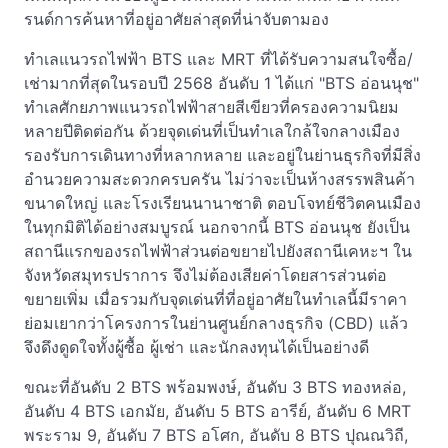
รนด์การค้นหาที่อยู่อาศัยล่าสุดที่น่าจับตามอง
ทำเลแนวรถไฟฟ้า BTS และ MRT ที่ได้รับความสนใจซื้อ/
เช่ามากที่สุดในรอบปี 2568 อันดับ 1 ได้แก่ "BTS อ่อนนุช"
ทำเลศักยภาพแนวรถไฟฟ้าสายสีเขียวที่ครองความนิยม
หลายปีติดต่อกัน ด้วยจุดเด่นที่เป็นทำเลใกล้ใจกลางเมือง
รองรับการเดินทางที่หลากหลาย และอยู่ในย่านธุรกิจที่มีสิ่ง
อำนวยความสะดวกครบครัน ไม่ว่าจะเป็นห้างสรรพสินค้า
ขนาดใหญ่ และโรงเรียนนานาชาติ ตอบโจทย์ชีวิตคนเมือง
ในทุกมิติได้อย่างสมบูรณ์ นอกจากนี้ BTS อ่อนนุช ยังเป็น
สถานีแรกของรถไฟฟ้าส่วนต่อขยายไปยังสถานีเคหะฯ ใน
จังหวัดสมุทรปราการ จึงไม่ต้องเสียค่าโดยสารส่วนต่อ
ขยายเพิ่ม เมื่อรวมกับจุดเด่นที่ที่อยู่อาศัยในทำเลนี้มีราคา
ย่อมเยากว่าโครงการในย่านศูนย์กลางธุรกิจ (CBD) แล้ว
จึงดึงดูดใจทั้งผู้ซื้อ ผู้เช่า และนักลงทุนได้เป็นอย่างดี
ขณะที่อันดับ 2 BTS พร้อมพงษ์, อันดับ 3 BTS ทองหล่อ,
อันดับ 4 BTS เอกมัย, อันดับ 5 BTS อารีย์, อันดับ 6 MRT
พระราม 9, อันดับ 7 BTS อโศก, อันดับ 8 BTS ปุณณวิถี,