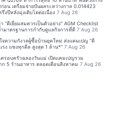
ศ Q2/69 ทำกำไรสุทธิ 10 ล้านบาท ฟื้นตัวแกร่ง
่อน เตรียมจ่ายปันผลระหว่างกาล 0.014423
รึ่งปีหลังมุ่งเติบโตต่อเนื่อง
7 Aug 26
า "ดีเยี่ยมสมควรเป็นตัวอย่าง" AGM Checklist
ำมาตรฐานการกำกับดูแลกิจการที่ดี
7 Aug 26
าใจความกังวลผู้ซื้อบ้านยุคใหม่ ส่งแคมเปญ "ดี
จกแรง แซงทุกดีล สูงสุด 1 ล้าน*"
7 Aug 26
นครอบครัวฉลองวันแม่ เปิดแคมเปญรวม
าก 5 ร้านอาหาร ตลอดเดือนสิงหาคม
7 Aug 26