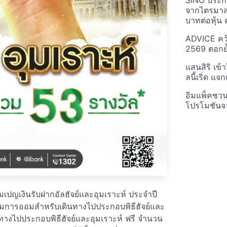
SINO ประกา
จากไตรมาสก
บาทต่อหุ้น ค
ADVICE คว้
2569 ตอกย้
แสนสิริ เข้
ลนี้เริ่ด แ
อิมแพ็คชว
โปรโมชันจ
ญเงินรับฝากอัลฮัจย์และอุมเราะห์ ประจำปี
่งเสริมการออมสำหรับเดินทางไปประกอบพิธีฮัจย์และ
นทางไปประกอบพิธีฮัจย์และอุมเราะห์ ฟรี จำนวน