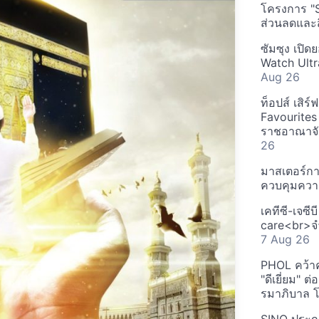
โครงการ "
ส่วนลดและส
ซัมซุง เปิด
Watch Ultr
Aug 26
ท็อปส์ เสิร
Favourites
ราชอาณาจักร
26
มาสเตอร์กา
ควบคุมควา
เคทีซี-เจซี
care<br>จำ
7 Aug 26
PHOL คว้า
"ดีเยี่ยม" ต
รมาภิบาล โป