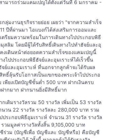
 สามารถร่วมแคมเปญได้ตั้งแต่วันที่ 6 มกราคม -
ิหารกลุ่มงานธุรกิจรายย่อย เผยว่า "จากความสำเร็จ
1 ปีที่ผ่านมา ไอแบงก์ได้ส่งเสริมการออมและ
ื่อเตรียมความพร้อมในการเดินทางไปประกอบพิธี
มุสลิม โดยมีผู้ได้รับสิทธิ์เดินทางไปทำฮัจย์และอุ
ยังคงเดินหน้าต่อยอดความสำเร็จของแคมเปญนี้
ินทางไปประกอบพิธีฮัจย์และอุมเราะห์ได้เร็วขึ้น
ัจย์และอุมเราะห์ ที่นอกจากลูกค้าจะได้รับผล
สิทธิ์ลุ้นรับโอกาสเป็นแขกของพระเจ้าไปประกอ
ย เพียงเปิดบัญชีขั้นต่ำ 500 บาท ฝากเงินครบ
ิ่งฝากมาก ฝากนานยิ่งมีสิทธิ์มาก
กจากเดิมรางวัลรวม 50 รางวัล เพิ่มเป็น 53 รางวัล
 จำนวน 22 รางวัล รางวัลละ 280,000 บาท รวม
ปประกอบพิธีอุมเราะห์ จำนวน 31 รางวัล รางวัล
วมมูลค่ารางวัลทั้งสิ้น 9,105,000 บาท
ร่วม (บัญชีเพื่อ บัญชีและ บัญชีหรือ) คือบัญชี
ชีร่วมกันได้ "ทั้งนี้ หากลูกค้าได้รับรางวัล