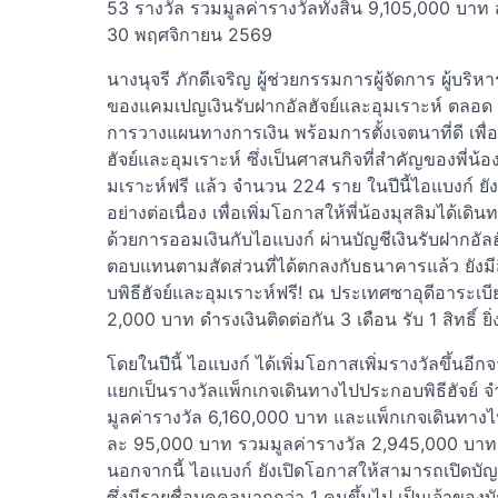
53 รางวัล รวมมูลค่ารางวัลทั้งสิ้น 9,105,000 บาท
30 พฤศจิกายน 2569
นางนุจรี ภักดีเจริญ ผู้ช่วยกรรมการผู้จัดการ ผู้บร
ของแคมเปญเงินรับฝากอัลฮัจย์และอุมเราะห์ ตลอด 1
การวางแผนทางการเงิน พร้อมการตั้งเจตนาที่ดี เพ
ฮัจย์และอุมเราะห์ ซึ่งเป็นศาสนกิจที่สำคัญของพี่น้อง
มเราะห์ฟรี แล้ว จำนวน 224 ราย ในปีนี้ไอแบงก์ 
อย่างต่อเนื่อง เพื่อเพิ่มโอกาสให้พี่น้องมุสลิมได้เด
ด้วยการออมเงินกับไอแบงก์ ผ่านบัญชีเงินรับฝากอัลฮ
ตอบแทนตามสัดส่วนที่ได้ตกลงกับธนาคารแล้ว ยังมี
บพิธีฮัจย์และอุมเราะห์ฟรี! ณ ประเทศซาอุดีอาระเบี
2,000 บาท ดำรงเงินติดต่อกัน 3 เดือน รับ 1 สิทธิ์ ย
โดยในปีนี้ ไอแบงก์ ได้เพิ่มโอกาสเพิ่มรางวัลขึ้นอี
แยกเป็นรางวัลแพ็กเกจเดินทางไปประกอบพิธีฮัจย์
มูลค่ารางวัล 6,160,000 บาท และแพ็กเกจเดินทางไ
ละ 95,000 บาท รวมมูลค่ารางวัล 2,945,000 บาท ร
นอกจากนี้ ไอแบงก์ ยังเปิดโอกาสให้สามารถเปิดบัญชี
ซึ่งมีรายชื่อบุคคลมากกว่า 1 คนขึ้นไป เป็นเจ้าของบัญ