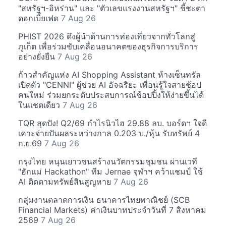
"สหรัฐฯ-อิหร่าน" และ "ตัวเลขแรงงานสหรัฐฯ" ชี้ชะตา
ดอกเบี้ยเฟด
7 Aug 26
PHIST 2026 ดึงผู้นำด้านการท่องเที่ยวจากทั่วโลกสู่
ภูเก็ต เพื่อร่วมขับเคลื่อนอนาคตของธุรกิจการบริการ
อย่างยั่งยืน
7 Aug 26
ก้าวสำคัญแห่ง AI Shopping Assistant ห้างเซ็นทรัล
เปิดตัว "CENNI" ผู้ช่วย AI อัจฉริยะ เพื่อนรู้ใจสายช้อป
คนใหม่ ร่วมยกระดับประสบการณ์ช้อปปิ้งให้ง่ายขึ้นได้
ในแชตเดียว
7 Aug 26
TQR สุดปัง! Q2/69 กำไรนิวไฮ 29.88 ลบ. บอร์ดฯ ใจดี
เคาะจ่ายปันผลระหว่างกาล 0.203 บ./หุ้น รับทรัพย์ 4
ก.ย.69
7 Aug 26
กรุงไทย หนุนเยาวชนสร้างนวัตกรรมชุมชน ผ่านเวที
"ฮักแม่ Hackathon" ทีม Jernae จุฬาฯ คว้าแชมป์ ใช้
AI ติดตามทรัพย์สินสูญหาย
7 Aug 26
กลุ่มงานตลาดการเงิน ธนาคารไทยพาณิชย์ (SCB
Financial Markets) ค่าเงินบาทประจำวันที่ 7 สิงหาคม
2569
7 Aug 26