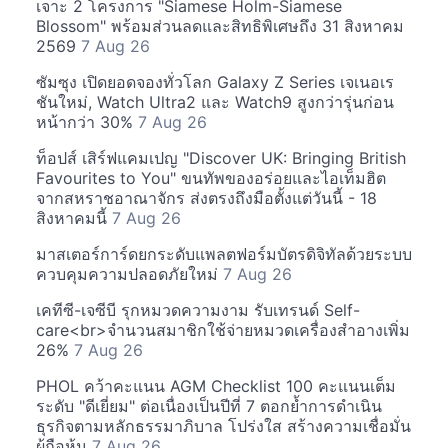
เจาะ 2 โครงการ "Siamese Holm-Siamese
Blossom" พร้อมส่วนลดและสิทธิพิเศษถึง 31 สิงหาคม
2569
7 Aug 26
ซัมซุง เปิดยอดจองทั่วโลก Galaxy Z Series เจเนอเร
ชันใหม่, Watch Ultra2 และ Watch9 สูงกว่ารุ่นก่อน
หน้ากว่า 30%
7 Aug 26
ท็อปส์ เสิร์ฟแคมเปญ "Discover UK: Bringing British
Favourites to You" ขนทัพของอร่อยและไอเท็มฮิต
จากสหราชอาณาจักร ส่งตรงถึงมือตั้งแต่วันนี้ - 18
สิงหาคมนี้
7 Aug 26
มาสเตอร์การ์ดยกระดับแพลตฟอร์มบัตรดิจิทัลด้วยระบบ
ควบคุมความปลอดภัยใหม่
7 Aug 26
เคทีซี-เจซีบี รุกหมวดความงาม รับเทรนด์ Self-
care<br>จำนวนสมาชิกใช้จ่ายหมวดเครื่องสำอางเพิ่ม
26%
7 Aug 26
PHOL คว้าคะแนน AGM Checklist 100 คะแนนเต็ม
ระดับ "ดีเยี่ยม" ต่อเนื่องเป็นปีที่ 7 ตอกย้ำการดำเนิน
ธุรกิจตามหลักธรรมาภิบาล โปร่งใส สร้างความเชื่อมั่น
ผู้ถือหุ้น
7 Aug 26