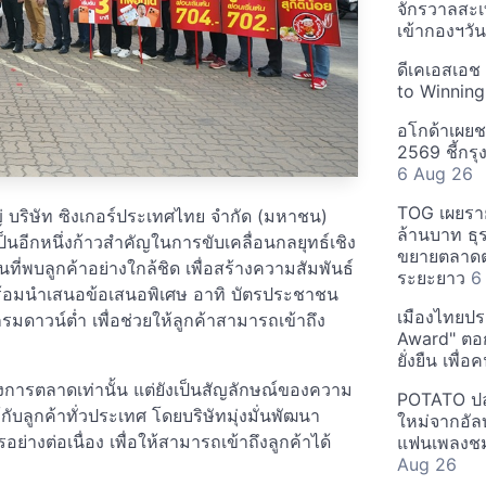
จักรวาลสะเ
เข้ากองฯว
ดีเคเอสเอช
to Winning
อโกด้าเผยชา
2569 ชี้กร
6 Aug 26
TOG เผยรา
่ บริษัท ซิงเกอร์ประเทศไทย จำกัด (มหาชน)
ล้านบาท ธุร
ป็นอีกหนึ่งก้าวสำคัญในการขับเคลื่อนกลยุทธ์เชิง
ขยายตลาดต่
ี่พบลูกค้าอย่างใกล้ชิด เพื่อสร้างความสัมพันธ์
ระยะยาว
6
 พร้อมนำเสนอข้อเสนอพิเศษ อาทิ บัตรประชาชน
เมืองไทยประ
มดาวน์ต่ำ เพื่อช่วยให้ลูกค้าสามารถเข้าถึง
Award" ตอกย
ยั่งยืน เพื่
ทางการตลาดเท่านั้น แต่ยังเป็นสัญลักษณ์ของความ
POTATO ปล่
ูกค้าทั่วประเทศ โดยบริษัทมุ่งมั่นพัฒนา
ใหม่จากอัลบ
งต่อเนื่อง เพื่อให้สามารถเข้าถึงลูกค้าได้
แฟนเพลงชม
Aug 26