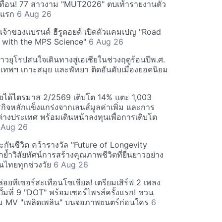
ทือน! 77 สาวงาม "MUT2026" ตบเท้ารายงานตัว
ันแรก
6 Aug 26
 เจ้าของแบรนด์ ฮีรูดอยด์ เปิดตัวแคมเปญ "Road
 with the MPS Science"
6 Aug 26
วยุโรปสนใจเดินทางสู่เอเชียในช่วงฤดูร้อนปีพ.ศ.
ุงเทพฯ เกาะสมุย และพัทยา ติดอันดับเมืองยอดนิยม
ยได้ไตรมาส 2/2569 เติบโต 14% แตะ 1,003
กิจหลักแข็งแกร่งจากเลนส์มูลค่าเพิ่ม และการ
างประเทศ พร้อมเดินหน้าลงทุนเพื่อการเติบโต
 Aug 26
กันชีวิต คว้ารางวัล "Future of Longevity
้ำวิสัยทัศน์การสร้างคุณภาพชีวิตที่ยืนยาวอย่าง
อคนไทยทุกช่วงวัย
6 Aug 26
อยทีเซอร์สะเทือนโซเชียล! เตรียมเสิร์ฟ 2 เพลง
ั้มที่ 9 "DOT" พร้อมเซอร์ไพรส์ครั้งแรก! ชวน
 MV "เพลิดเพลิน" บนจอภาพยนตร์ก่อนใคร
6