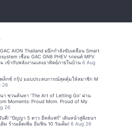
S
ะ GAC AION Thailand ผนึกกำลังขับเคลื่อน Smart
osystem เชื่อม GAC GN8 PHEV รถยนต์ MPV
ียม เข้ากับพลังงานแสงอาทิตย์ภายในบ้าน
6 Aug
ีเพล็กซ์ กรุ้ป มอบประสบการณ์สุดคุ้มให้สมาชิก M
g 26
ฒนา ชวนค้นหา 'The Art of Letting Go' ผ่าน
m Moments: Proud Mom. Proud of My
g 26
ดี! "ปัญญา 5 ดาว อีทส์แฟร์" เดินหน้าสู่ฝั่งธนฯ
ดิม ร้านเด็ดเพิ่ม อิ่มฟิน 10 วันเต็ม!
6 Aug 26